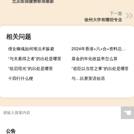
北京医保缴费标准最新
下一篇
徐州大学有哪些专业
相关问题
倩女幽魂如何堆法术躲避
2024年香港+六+合+资料总站_详细解答解释落实_V48.91.86
“与夫素得之者”的出处是哪里
基金的年化收益率怎么算
“祖启瑶光”的出处是哪里
“咨臣以当世之事”的出处是哪里
十四行什么梗
与…比赛英语短语
☚
公告