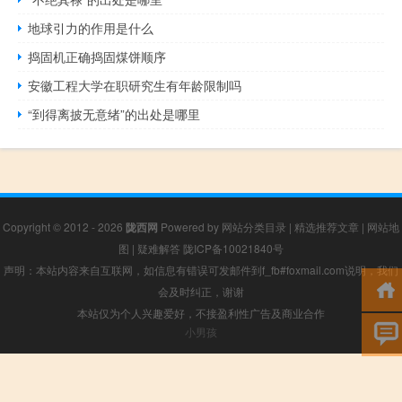
地球引力的作用是什么
捣固机正确捣固煤饼顺序
安徽工程大学在职研究生有年龄限制吗
“到得离披无意绪”的出处是哪里
Copyright © 2012 - 2026
陇西网
Powered by
网站分类目录
|
精选推荐文章
|
网站地
图
|
疑难解答
陇ICP备10021840号
声明：本站内容来自互联网，如信息有错误可发邮件到f_fb#foxmail.com说明，我们
会及时纠正，谢谢
本站仅为个人兴趣爱好，不接盈利性广告及商业合作
小男孩