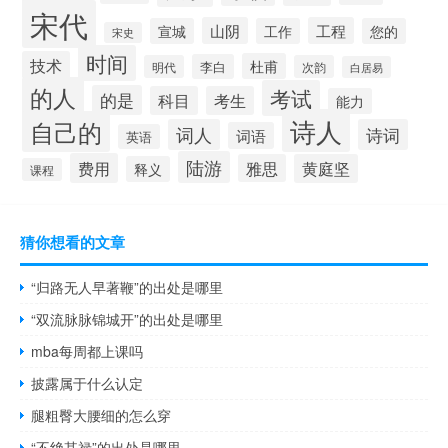
宋代
山阴
工程
宣城
工作
您的
宋史
时间
技术
杜甫
李白
明代
次韵
白居易
的人
考试
的是
科目
考生
能力
诗人
自己的
词人
诗词
词语
英语
陆游
费用
雅思
黄庭坚
释义
课程
猜你想看的文章
“归路无人早著鞭”的出处是哪里
“双流脉脉锦城开”的出处是哪里
mba每周都上课吗
披露属于什么认定
腿粗臀大腰细的怎么穿
“不绝其禄”的出处是哪里