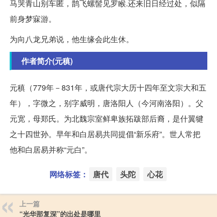
马哭青山别车匿，鹊飞螺髻见罗睺.还来旧日经过处，似隔
前身梦寐游。
为向八龙兄弟说，他生缘会此生休。
作者简介(元稹)
元稹（779年－831年，或唐代宗大历十四年至文宗大和五
年），字微之，别字威明，唐洛阳人（今河南洛阳）。父
元宽，母郑氏。为北魏宗室鲜卑族拓跋部后裔，是什翼犍
之十四世孙。早年和白居易共同提倡“新乐府”。世人常把
他和白居易并称“元白”。
网络标签：
唐代
头陀
心花
上一篇
“光华那复深”的出处是哪里