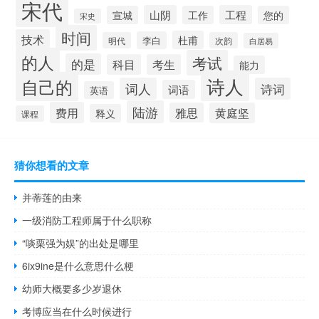
宋代
山阴
工程
宣城
工作
您的
宋史
时间
技术
杜甫
李白
明代
次韵
白居易
的人
考试
的是
科目
考生
能力
诗人
自己的
词人
诗词
词语
英语
陆游
费用
雅思
黄庭坚
释义
课程
猜你想看的文章
并蒂莲的由来
一级消防工程师属于什么职称
“啖栗强为娱”的出处是哪里
6ix9ine是什么意思什么梗
幼师大概要多少岁退休
考博应当在什么时候进行