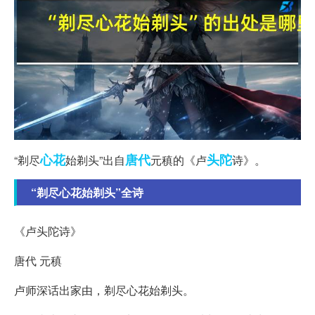
心花
唐代
头陀
“剃尽
始剃头”出自
元稹的《卢
诗》。
“剃尽心花始剃头”全诗
《卢头陀诗》
唐代 元稹
卢师深话出家由，剃尽心花始剃头。