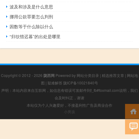
波及和涉及是什么意思
挪用公款罪要怎么判刑
因数等于什么除以什么
“归欤惜迟暮”的出处是哪里
Copyright © 2012 - 2026
陇西网
Powered by
网站分类目录
|
精选推荐文章
|
网站地
图
|
疑难解答
陇ICP备10021840号
声明：本站内容来自互联网，如信息有错误可发邮件到f_fb#foxmail.com说明，我们
会及时纠正，谢谢
本站仅为个人兴趣爱好，不接盈利性广告及商业合作
小男孩