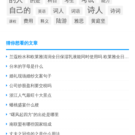
的是
科目
考生
能力
诗人
自己的
词人
诗词
词语
英语
陆游
费用
雅思
黄庭坚
释义
课程
猜你想看的文章
兰蔻粉水和欧莱雅清润全日保湿乳液能同时使用吗 欧莱雅全日保湿乳液
分米的字母是什么
婚礼现场婚纱文案句子
公司炒股盈利要交税吗
浙江人气最旺十大景点
蟠桃盛宴什么梗
“曙风起四方”的出处是哪里
南联盟有哪些国家组成
丈夫之冠也的之是什么用法