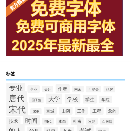
标签
专业
作者
企业
南宋
可能会
品牌
会计
唐代
大学
学校
学生
学院
国子监
宋代
山阴
工程
宣城
工作
您的
宋史
时间
技术
杜甫
李白
明代
次韵
白居易
的人
考试