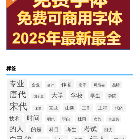
标签
专业
作者
企业
南宋
可能会
品牌
会计
唐代
大学
学校
学生
学院
国子监
宋代
山阴
工程
宣城
工作
您的
宋史
时间
技术
杜甫
李白
明代
次韵
白居易
的人
考试
的是
科目
考生
能力
诗人
自己的