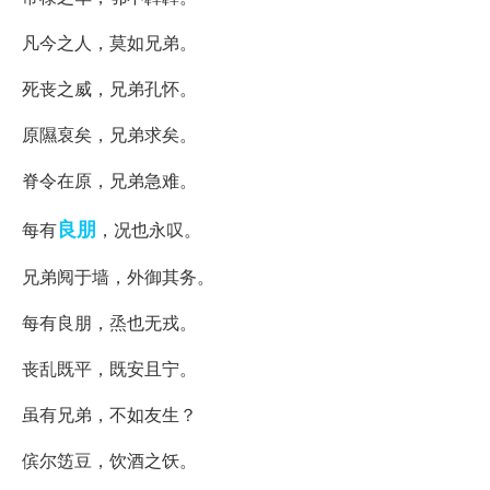
凡今之人，莫如兄弟。
死丧之威，兄弟孔怀。
原隰裒矣，兄弟求矣。
脊令在原，兄弟急难。
良朋
每有
，况也永叹。
兄弟阋于墙，外御其务。
每有良朋，烝也无戎。
丧乱既平，既安且宁。
虽有兄弟，不如友生？
傧尔笾豆，饮酒之饫。