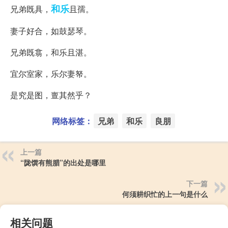
和乐
兄弟既具，
且孺。
妻子好合，如鼓瑟琴。
兄弟既翕，和乐且湛。
宜尔室家，乐尔妻帑。
是究是图，亶其然乎？
网络标签：
兄弟
和乐
良朋
上一篇
“陇馔有熊腊”的出处是哪里
下一篇
何须耕织忙的上一句是什么
相关问题