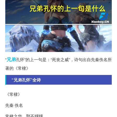
兄弟
“
孔怀”的上一句是：“死丧之威”，诗句出自先秦佚名所
著的《常棣》
“兄弟孔怀”全诗
《常棣》
先秦 佚名
常棣之华，鄂不韡韡。