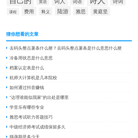
词人
诗词
词语
英语
陆游
费用
雅思
黄庭坚
释义
课程
猜你想看的文章
去码头整点薯条什么梗？去码头整点薯条是什么意思什么梗
冷备用状态是什么意思
档案认定表是什么
杭师大计算机是几本院校
如何通过抖音赚钱
“达理谁能似我家”的出处是哪里
学音乐有哪些专业
雅思考试听力答题技巧
中级经济师考试成绩保留多久
猫孕期是多少天