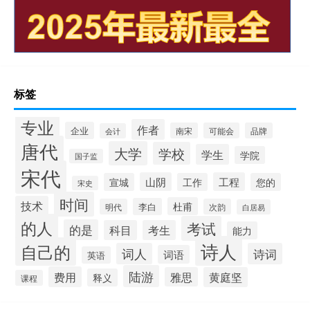
标签
专业
作者
企业
南宋
可能会
品牌
会计
唐代
大学
学校
学生
学院
国子监
宋代
山阴
工程
宣城
工作
您的
宋史
时间
技术
杜甫
李白
明代
次韵
白居易
的人
考试
的是
科目
考生
能力
诗人
自己的
词人
诗词
词语
英语
陆游
费用
雅思
黄庭坚
释义
课程