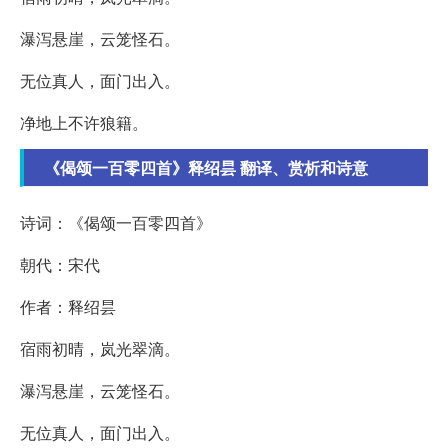
瀑泻悬崖，云笼怪石。
无位真人，面门出入。
净地上不许狼籍。
《偈颂一百零四首》释绍昙 翻译、赏析和诗意
诗词：《偈颂一百零四首》
朝代：宋代
作者：释绍昙
宿雨初晴，岚光翠滴。
瀑泻悬崖，云笼怪石。
无位真人，面门出入。