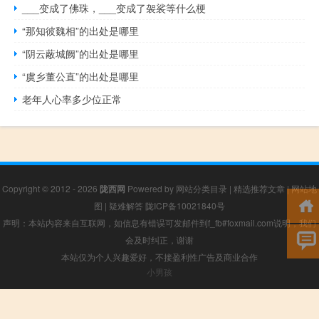
___变成了佛珠，___变成了袈裟等什么梗
“那知彼魏相”的出处是哪里
“阴云蔽城阙”的出处是哪里
“虞乡董公直”的出处是哪里
老年人心率多少位正常
Copyright © 2012 - 2026
陇西网
Powered by
网站分类目录
|
精选推荐文章
|
网站地
图
|
疑难解答
陇ICP备10021840号
声明：本站内容来自互联网，如信息有错误可发邮件到f_fb#foxmail.com说明，我们
会及时纠正，谢谢
本站仅为个人兴趣爱好，不接盈利性广告及商业合作
小男孩