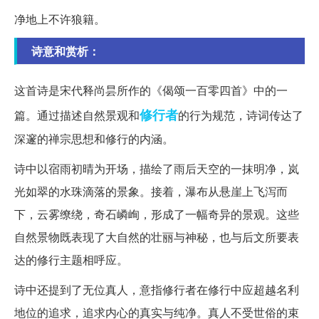
净地上不许狼籍。
诗意和赏析：
这首诗是宋代释尚昙所作的《偈颂一百零四首》中的一
修行者
篇。通过描述自然景观和
的行为规范，诗词传达了
深邃的禅宗思想和修行的内涵。
诗中以宿雨初晴为开场，描绘了雨后天空的一抹明净，岚
光如翠的水珠滴落的景象。接着，瀑布从悬崖上飞泻而
下，云雾缭绕，奇石嶙峋，形成了一幅奇异的景观。这些
自然景物既表现了大自然的壮丽与神秘，也与后文所要表
达的修行主题相呼应。
诗中还提到了无位真人，意指修行者在修行中应超越名利
地位的追求，追求内心的真实与纯净。真人不受世俗的束