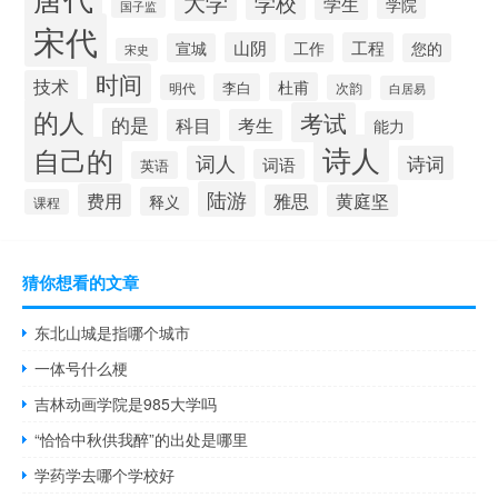
大学
学校
学生
学院
国子监
宋代
山阴
工程
宣城
工作
您的
宋史
时间
技术
杜甫
李白
明代
次韵
白居易
的人
考试
的是
科目
考生
能力
诗人
自己的
词人
诗词
词语
英语
陆游
费用
雅思
黄庭坚
释义
课程
猜你想看的文章
东北山城是指哪个城市
一体号什么梗
吉林动画学院是985大学吗
“恰恰中秋供我醉”的出处是哪里
学药学去哪个学校好