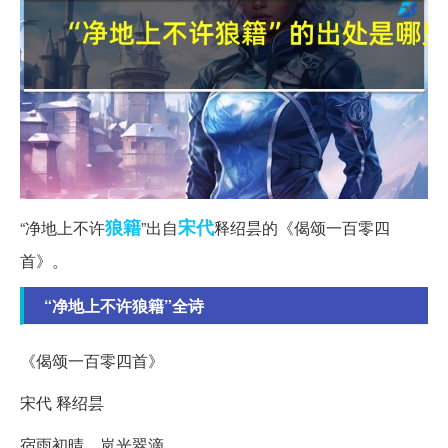
狼籍
宋代
“净地上不许
”出自
释绍昙的《偈颂一百零四
首》。
“净地上不许狼籍”全诗
《偈颂一百零四首》
宋代 释绍昙
宿雨初晴，岚光翠滴。