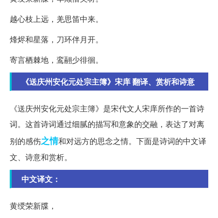
越心枝上远，羌思笛中来。
烽烬和星落，刀环伴月开。
寄言栖棘地，鸾翮少徘徊。
《送庆州安化元处宗主簿》宋庠 翻译、赏析和诗意
《送庆州安化元处宗主簿》是宋代文人宋庠所作的一首诗
词。这首诗词通过细腻的描写和意象的交融，表达了对离
之情
别的感伤
和对远方的思念之情。下面是诗词的中文译
文、诗意和赏析。
中文译文：
黄绶荣新牒，