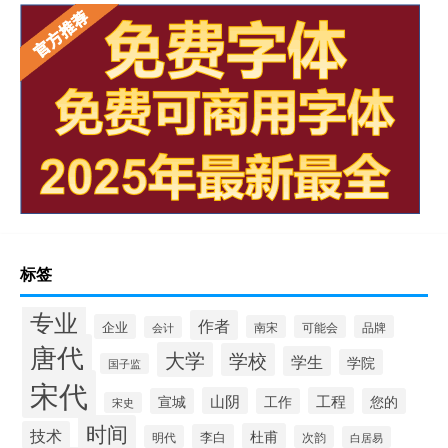
标签
专业
作者
企业
南宋
可能会
品牌
会计
唐代
大学
学校
学生
学院
国子监
宋代
山阴
工程
宣城
工作
您的
宋史
时间
技术
杜甫
李白
明代
次韵
白居易