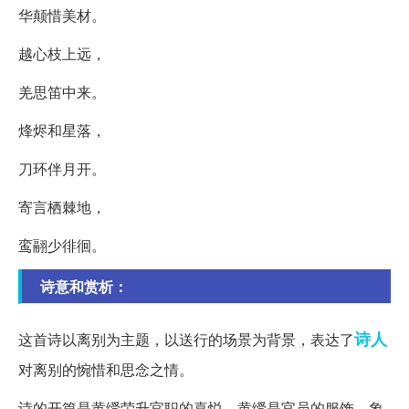
华颠惜美材。
越心枝上远，
羌思笛中来。
烽烬和星落，
刀环伴月开。
寄言栖棘地，
鸾翮少徘徊。
诗意和赏析：
诗人
这首诗以离别为主题，以送行的场景为背景，表达了
对离别的惋惜和思念之情。
诗的开篇是黄绶荣升官职的喜悦，黄绶是官员的服饰，象