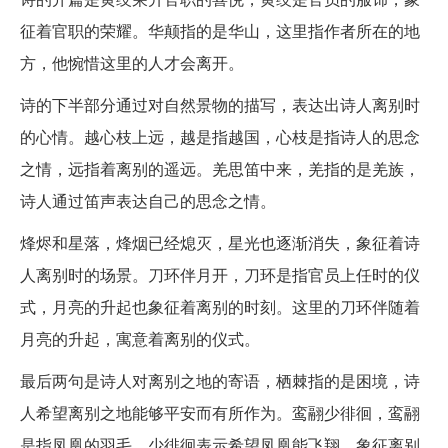
征着官职的荣耀。华颠指的是华山，这里指作者所在的地
方，他惋惜这里的人才会离开。
诗的下半部分通过对自然景物的描写，表达出诗人离别时
的心情。越心枝上远，越是指越国，心枝是指诗人的思念
之情，远指着离别的遥远。羌思笛中来，羌指的是羌族，
诗人通过笛声表达自己的思念之情。
烽烬和星落，烽烟已经熄灭，星光也逐渐消失，象征着诗
人离别时的场景。刀环伴月开，刀环是指官员上任时的仪
式，月亮的升起也象征着离别的时刻。这里的刀环伴随着
月亮的升起，寓意着离别的仪式。
最后两句是诗人对离别之地的寄语，栖棘指的是困境，诗
人希望离别之地能够平安而有所作为。鸾翮少徘徊，鸾翮
是指凤凰的羽毛，少徘徊表示希望凤凰能飞翔，象征离别