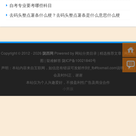
自考专业要考哪些科目
去码头整点薯条什么梗？去码头整点薯条是什么意思什么梗
Copyright © 2012 - 2026
陇西网
Powered by
网站分类目录
|
精选推荐文章
|
网站地
图
|
疑难解答
陇ICP备10021840号
声明：本站内容来自互联网，如信息有错误可发邮件到f_fb#foxmail.com说明，我们
会及时纠正，谢谢
本站仅为个人兴趣爱好，不接盈利性广告及商业合作
小男孩