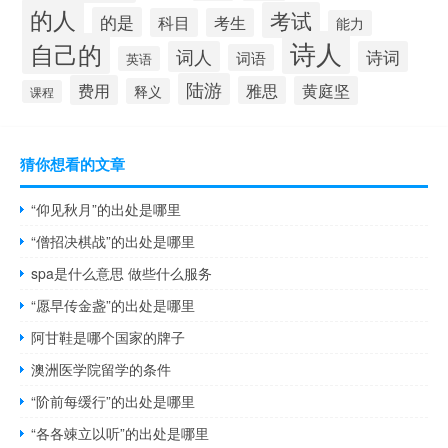
的人
考试
的是
科目
考生
能力
诗人
自己的
词人
诗词
词语
英语
陆游
费用
雅思
黄庭坚
释义
课程
猜你想看的文章
“仰见秋月”的出处是哪里
“僧招决棋战”的出处是哪里
spa是什么意思 做些什么服务
“愿早传金盏”的出处是哪里
阿甘鞋是哪个国家的牌子
澳洲医学院留学的条件
“阶前每缓行”的出处是哪里
“各各竦立以听”的出处是哪里