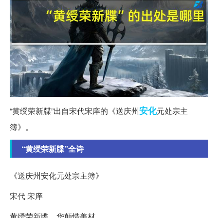
安化
“黄绶荣新牒”出自宋代宋庠的《送庆州
元处宗主
簿》。
“黄绶荣新牒”全诗
《送庆州安化元处宗主簿》
宋代 宋庠
黄绶荣新牒，华颠惜美材。