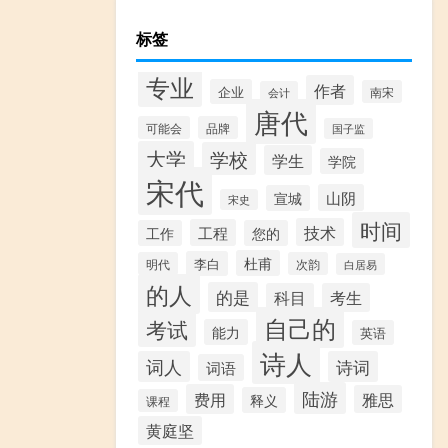
标签
专业
作者
企业
南宋
会计
唐代
可能会
品牌
国子监
大学
学校
学生
学院
宋代
山阴
宣城
宋史
时间
技术
工程
工作
您的
杜甫
李白
明代
次韵
白居易
的人
的是
科目
考生
自己的
考试
能力
英语
诗人
词人
诗词
词语
陆游
费用
雅思
释义
课程
黄庭坚