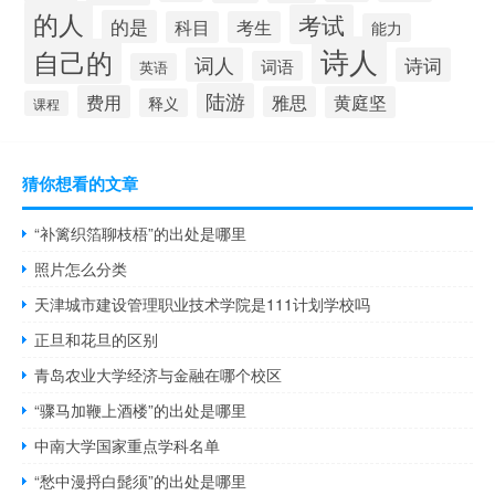
的人
考试
的是
科目
考生
能力
诗人
自己的
词人
诗词
词语
英语
陆游
费用
雅思
黄庭坚
释义
课程
猜你想看的文章
“补篱织箔聊枝梧”的出处是哪里
照片怎么分类
天津城市建设管理职业技术学院是111计划学校吗
正旦和花旦的区别
青岛农业大学经济与金融在哪个校区
“骤马加鞭上酒楼”的出处是哪里
中南大学国家重点学科名单
“愁中漫捋白髭须”的出处是哪里