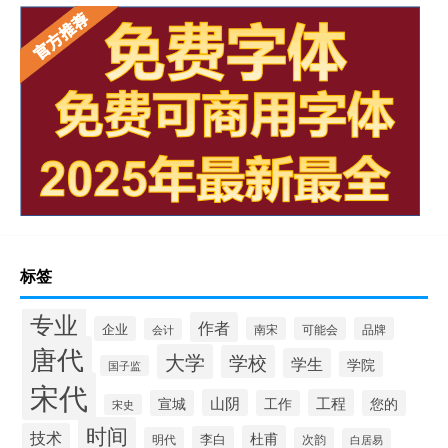
标签
专业
作者
企业
南宋
可能会
品牌
会计
唐代
大学
学校
学生
学院
国子监
宋代
山阴
工程
宣城
工作
您的
宋史
时间
技术
杜甫
李白
明代
次韵
白居易