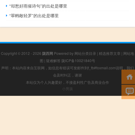
“却愁好雨催诗句”的出处是哪里
“翠帏敞轻罗”的出处是哪里
Copyright © 2012 - 2026
陇西网
Powered by
网站分类目录
|
精选推荐文章
|
网站地
图
|
疑难解答
陇ICP备10021840号
声明：本站内容来自互联网，如信息有错误可发邮件到f_fb#foxmail.com说明，我们
会及时纠正，谢谢
本站仅为个人兴趣爱好，不接盈利性广告及商业合作
小男孩