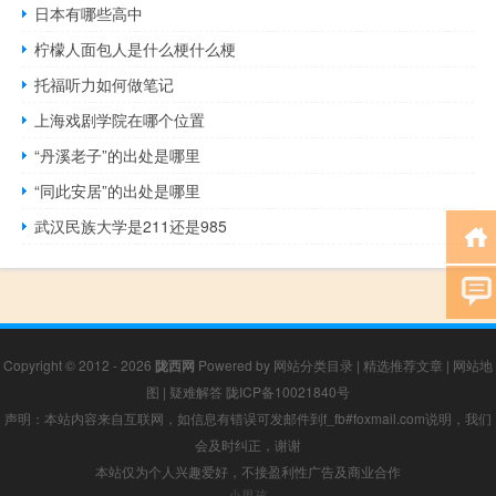
日本有哪些高中
柠檬人面包人是什么梗什么梗
托福听力如何做笔记
上海戏剧学院在哪个位置
“丹溪老子”的出处是哪里
“同此安居”的出处是哪里
武汉民族大学是211还是985
Copyright © 2012 - 2026
陇西网
Powered by
网站分类目录
|
精选推荐文章
|
网站地
图
|
疑难解答
陇ICP备10021840号
声明：本站内容来自互联网，如信息有错误可发邮件到f_fb#foxmail.com说明，我们
会及时纠正，谢谢
本站仅为个人兴趣爱好，不接盈利性广告及商业合作
小男孩