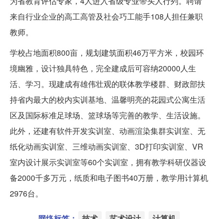
为省教育评估专家，4人进入省级专业带头人行列。聘请
来自行业企业的高工高管及社会巧工能手108人担任兼职
教师。
学校占地面积800亩，规划建筑面积46万平方米，校园环
境幽雅，设计独具特色，完全建成后可容纳20000人生
活、学习。现建成有雄伟壮观的联体教学楼群、财政部扶
持省内最大的校内实训基地、温馨明亮的花园式公寓生活
区及国际标准足球场、篮球场等完善的教学、生活设施。
此外，还建有软件开发实训室、动画渲染集群实训室、无
纸化动画实训室、三维动画实训室、3D打印实训室、VR
室内设计展示实训室等60个实训室，拥有教学科研仪器设
备2000千多万元，纸质和电子图书40万册，教学用计算机
2976台。
网络标签：
技术
艺术设计
计算机