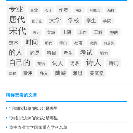
专业
作者
企业
南宋
可能会
品牌
会计
唐代
大学
学校
学生
学院
国子监
宋代
山阴
工程
宣城
工作
您的
宋史
时间
技术
杜甫
李白
明代
次韵
白居易
的人
考试
的是
科目
考生
能力
诗人
自己的
词人
诗词
词语
英语
陆游
费用
雅思
黄庭坚
释义
课程
猜你想看的文章
“明朝踏归路”的出处是哪里
“为君思汍澜”的出处是哪里
华中农业大学国家重点学科名单