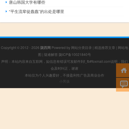
唐山韩国大学有哪些
“平生流辈徒蠢蠢”的出处是哪里
Copyright © 2012 - 2026
陇西网
Powered by
网站分类目录
|
精选推荐文章
|
网站地
图
|
疑难解答
陇ICP备10021840号
声明：本站内容来自互联网，如信息有错误可发邮件到f_fb#foxmail.com说明，我们
会及时纠正，谢谢
本站仅为个人兴趣爱好，不接盈利性广告及商业合作
小男孩