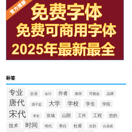
标签
专业
作者
企业
南宋
可能会
品牌
会计
唐代
大学
学校
学生
学院
国子监
宋代
山阴
工程
宣城
工作
您的
宋史
时间
技术
杜甫
李白
明代
次韵
白居易