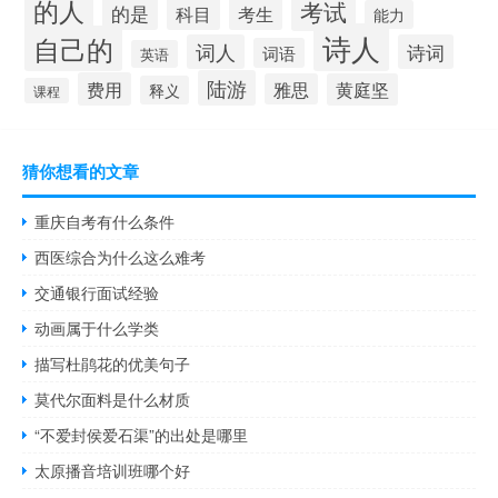
的人
考试
的是
科目
考生
能力
诗人
自己的
词人
诗词
词语
英语
陆游
费用
雅思
黄庭坚
释义
课程
猜你想看的文章
重庆自考有什么条件
西医综合为什么这么难考
交通银行面试经验
动画属于什么学类
描写杜鹃花的优美句子
莫代尔面料是什么材质
“不爱封侯爱石渠”的出处是哪里
太原播音培训班哪个好