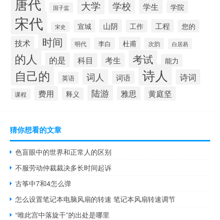
唐代
大学
学校
学生
学院
国子监
宋代
山阴
工程
宣城
工作
您的
宋史
时间
技术
杜甫
李白
明代
次韵
白居易
的人
考试
的是
科目
考生
能力
诗人
自己的
词人
诗词
词语
英语
陆游
费用
雅思
黄庭坚
释义
课程
猜你想看的文章
色盲眼中的世界和正常人的区别
不服劳动仲裁裁决多长时间起诉
古筝中7和4怎么弹
怎么设置笔记本电脑风扇的转速 笔记本风扇转速调节
“唯此宫中落旋干”的出处是哪里