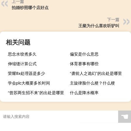
上一篇
拍婚纱照哪个店好点
下一篇
王粲为什么喜欢听驴叫
相关问题
思念水饺煮多久
偏安是什么意思
伸缩缝计算公式
体育赛事有哪些
荣耀8x处理器是多少
“袭前人之诡幻”的出处是哪里
学会plc大概要多长时间
主旋律脸什么梗？什么梗
“曾苏两生招不来”的出处是哪里
什么是降水概率
☚