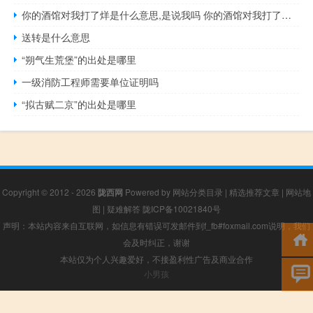
你的酒馆对我打了烊是什么意思,是说我吗 你的酒馆对我打了烊是什么歌
送转是什么意思
“朔气生荒堡”的出处是哪里
一级消防工程师需要单位证明吗
“拟古赋二京”的出处是哪里
Copyright © 2012 - 2026
陇西网
Powered by
网站分类目录
|
精选推荐文章
|
网站地
图
|
疑难解答
陇ICP备10021840号
声明：本站内容来自互联网，如信息有错误可发邮件到f_fb#foxmail.com说明，我们
会及时纠正，谢谢
本站仅为个人兴趣爱好，不接盈利性广告及商业合作
小男孩