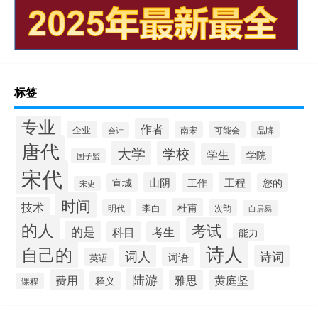
标签
专业
作者
企业
南宋
可能会
品牌
会计
唐代
大学
学校
学生
学院
国子监
宋代
山阴
工程
宣城
工作
您的
宋史
时间
技术
杜甫
李白
明代
次韵
白居易
的人
考试
的是
科目
考生
能力
诗人
自己的
词人
诗词
词语
英语
陆游
费用
雅思
黄庭坚
释义
课程