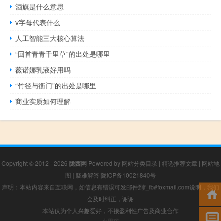
酒旗是什么意思
v字母代表什么
人工智能三大核心算法
“回首青青千里草”的出处是哪里
薇诺娜乳液好用吗
“竹径与衡门”的出处是哪里
商业实质如何理解
Copyright © 2012 - 2026
陇西网
Powered by
网站分类目录
|
精选推荐文章
|
网站地
图
|
疑难解答
陇ICP备10021840号
声明：本站内容来自互联网，如信息有错误可发邮件到f_fb#foxmail.com说明，我们
会及时纠正，谢谢
本站仅为个人兴趣爱好，不接盈利性广告及商业合作
小男孩