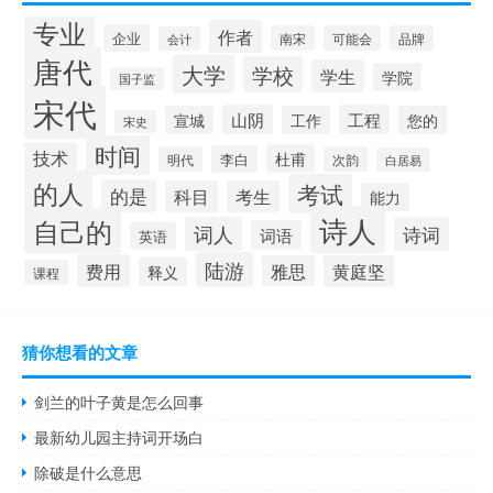
专业
作者
企业
南宋
可能会
品牌
会计
唐代
大学
学校
学生
学院
国子监
宋代
山阴
工程
宣城
工作
您的
宋史
时间
技术
杜甫
李白
明代
次韵
白居易
的人
考试
的是
科目
考生
能力
诗人
自己的
词人
诗词
词语
英语
陆游
费用
雅思
黄庭坚
释义
课程
猜你想看的文章
剑兰的叶子黄是怎么回事
最新幼儿园主持词开场白
除破是什么意思