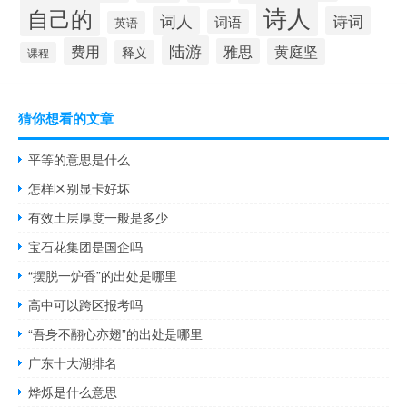
诗人
自己的
词人
诗词
词语
英语
陆游
费用
雅思
黄庭坚
释义
课程
猜你想看的文章
平等的意思是什么
怎样区别显卡好坏
有效土层厚度一般是多少
宝石花集团是国企吗
“摆脱一炉香”的出处是哪里
高中可以跨区报考吗
“吾身不翮心亦翅”的出处是哪里
广东十大湖排名
烨烁是什么意思