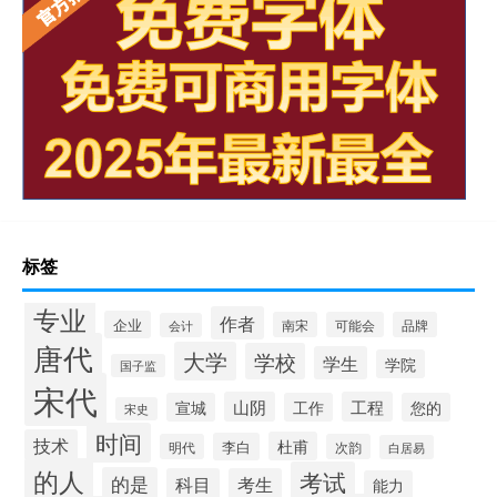
标签
专业
作者
企业
南宋
可能会
品牌
会计
唐代
大学
学校
学生
学院
国子监
宋代
山阴
工程
宣城
工作
您的
宋史
时间
技术
杜甫
李白
明代
次韵
白居易
的人
考试
的是
科目
考生
能力