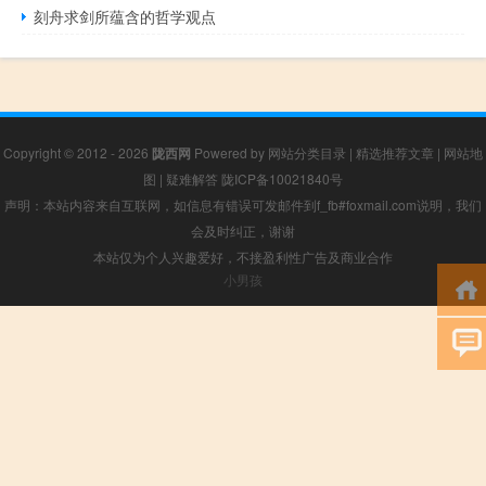
刻舟求剑所蕴含的哲学观点
Copyright © 2012 - 2026
陇西网
Powered by
网站分类目录
|
精选推荐文章
|
网站地
图
|
疑难解答
陇ICP备10021840号
声明：本站内容来自互联网，如信息有错误可发邮件到f_fb#foxmail.com说明，我们
会及时纠正，谢谢
本站仅为个人兴趣爱好，不接盈利性广告及商业合作
小男孩