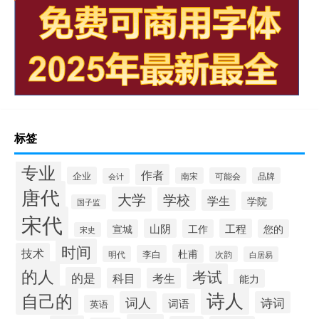
标签
专业
作者
企业
南宋
可能会
品牌
会计
唐代
大学
学校
学生
学院
国子监
宋代
山阴
工程
宣城
工作
您的
宋史
时间
技术
杜甫
李白
明代
次韵
白居易
的人
考试
的是
科目
考生
能力
诗人
自己的
词人
诗词
词语
英语