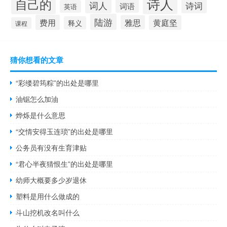
诗人
自己的
词人
诗词
词语
英语
陆游
费用
雅思
黄庭坚
释义
课程
猜你想看的文章
“彩缕碧筠粽”的出处是哪里
油锯怎么加油
烨烁是什么意思
“交情安得玉连琐”的出处是哪里
公务员有没有生育津贴
“君心半夜猜恨生”的出处是哪里
幼师大概要多少岁退休
塑料是用什么做成的
斗山挖机改名叫什么