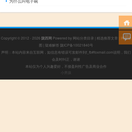
为什么叫电子碗
Copyright © 2012 - 2026
陇西网
Powered by
网站分类目录
|
精选推荐文章
|
网站地
图
|
疑难解答
陇ICP备10021840号
声明：本站内容来自互联网，如信息有错误可发邮件到f_fb#foxmail.com说明，我们
会及时纠正，谢谢
本站仅为个人兴趣爱好，不接盈利性广告及商业合作
小男孩