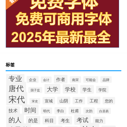
标签
专业
作者
企业
南宋
可能会
品牌
会计
唐代
大学
学校
学生
学院
国子监
宋代
山阴
工程
宣城
工作
您的
宋史
时间
技术
杜甫
李白
明代
次韵
白居易
的人
考试
的是
科目
考生
能力