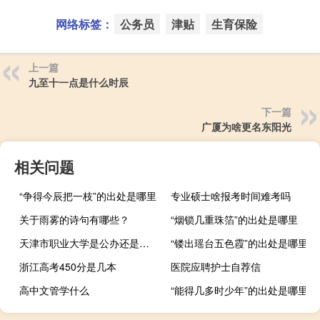
网络标签：
公务员
津贴
生育保险
上一篇
九至十一点是什么时辰
下一篇
广厦为啥更名东阳光
相关问题
“争得今辰把一枝”的出处是哪里
专业硕士啥报考时间难考吗
关于雨雾的诗句有哪些？
“烟锁几重珠箔”的出处是哪里
天津市职业大学是公办还是民办
“镂出瑶台五色霞”的出处是哪里
浙江高考450分是几本
医院应聘护士自荐信
高中文管学什么
“能得几多时少年”的出处是哪里