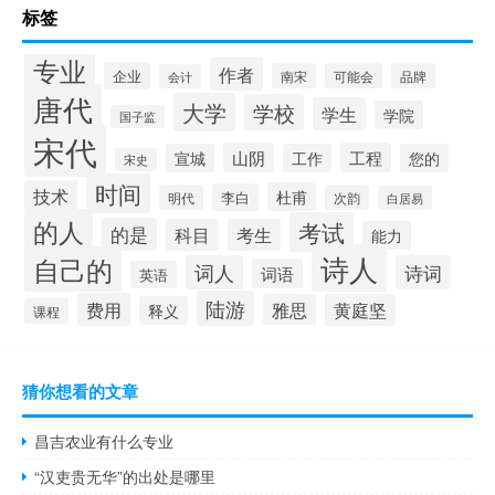
标签
专业
作者
企业
南宋
可能会
品牌
会计
唐代
大学
学校
学生
学院
国子监
宋代
山阴
工程
宣城
工作
您的
宋史
时间
技术
杜甫
李白
明代
次韵
白居易
的人
考试
的是
科目
考生
能力
诗人
自己的
词人
诗词
词语
英语
陆游
费用
雅思
黄庭坚
释义
课程
猜你想看的文章
昌吉农业有什么专业
“汉吏贵无华”的出处是哪里