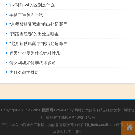
ipv6和ipv4的区别是什么
车辆年审多久一次
“京师暂欲驻鸾旗”的出处是哪里
“归路雪江春”的出处是哪里
“七月新秋风露早”的出处是哪里
遮天李小曼为什么针对叶凡
倩女幽魂如何堆法术躲避
为什么想学烘焙
Copyright © 2012 - 2026
陇西网
Powered by
网站分类目录
|
精选推荐文章
|
网站地
图
|
疑难解答
陇ICP备10021840号
声明：本站内容来自互联网，如信息有错误可发邮件到f_fb#foxmail.com说明，我们
会及时纠正，谢谢