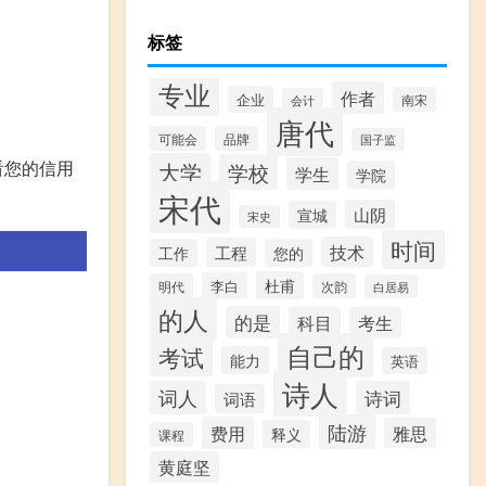
标签
专业
作者
企业
南宋
会计
唐代
可能会
品牌
国子监
看您的信用
大学
学校
学生
学院
宋代
山阴
宣城
宋史
时间
技术
工程
工作
您的
杜甫
李白
明代
次韵
白居易
的人
的是
科目
考生
自己的
考试
能力
英语
诗人
词人
诗词
词语
陆游
费用
雅思
释义
课程
黄庭坚