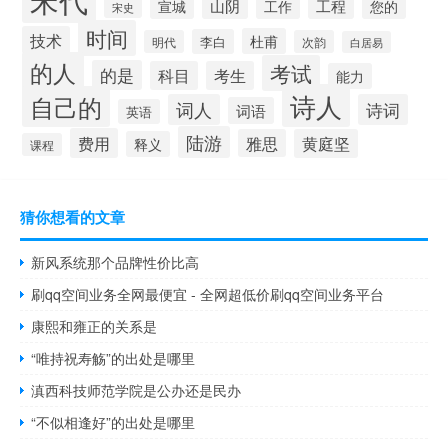
山阴
工程
宣城
工作
您的
宋史
时间
技术
杜甫
李白
明代
次韵
白居易
的人
考试
的是
科目
考生
能力
诗人
自己的
词人
诗词
词语
英语
陆游
费用
雅思
黄庭坚
释义
课程
猜你想看的文章
新风系统那个品牌性价比高
刷qq空间业务全网最便宜 - 全网超低价刷qq空间业务平台
康熙和雍正的关系是
“唯持祝寿觞”的出处是哪里
滇西科技师范学院是公办还是民办
“不似相逢好”的出处是哪里