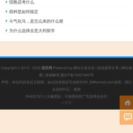
招教还考什么
税种是如何核定
斗气化马，是怎么来的什么梗
为什么选择去意大利留学
Copyright © 2012 - 2026
陇西网
Powered by
网站分类目录
|
精选推荐文章
|
网站地
图
|
疑难解答
陇ICP备10021840号
声明：本站内容来自互联网，如信息有错误可发邮件到f_fb#foxmail.com说明，我们
会及时纠正，谢谢
本站仅为个人兴趣爱好，不接盈利性广告及商业合作
小男孩