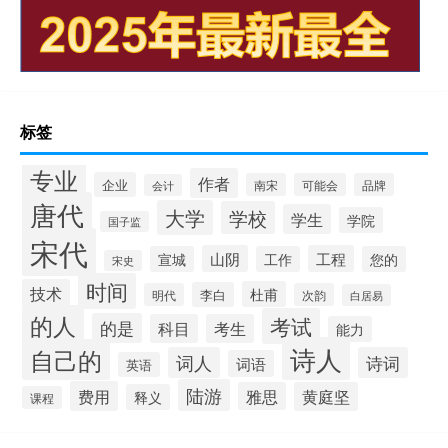
标签
专业
作者
企业
南宋
可能会
品牌
会计
唐代
大学
学校
学生
学院
国子监
宋代
山阴
工程
宣城
工作
您的
宋史
时间
技术
杜甫
李白
明代
次韵
白居易
的人
考试
的是
科目
考生
能力
诗人
自己的
词人
诗词
词语
英语
陆游
费用
雅思
黄庭坚
释义
课程