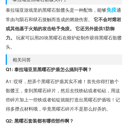
免疫
泰拉瑞亚游戏里的黑曜石骷髅头是一种配饰，能够
通
常由与陨石和狱石接触而造成的燃烧伤害。
它不会对熔岩
或其他基于火焰的攻击给予免疫。
它还另外提供1防御
力。
玩家可以用20块黑曜石在熔炉处制作获得黑曜石骷髅
头。
相关问答
Q1: 泰拉瑞亚里黑曜石护盾怎么搞到手啊？
A1: 哎呀，想弄个黑曜石护盾其实不难！首先你得打败个
骷髅王，拿到黑曜石碎片，然后去找铁砧或者铅砧，用这
些碎片加上一些铁或者铅锭就能打造出黑曜石护盾啦！记
得多攒点材料哦，毕竟黑曜石碎片不是那么好弄的。
Q2: 黑曜石套装都有哪些部件啊？