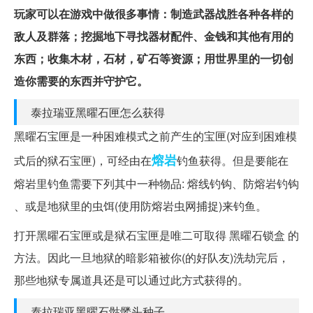
玩家可以在游戏中做很多事情：制造武器战胜各种各样的
敌人及群落；挖掘地下寻找器材配件、金钱和其他有用的
东西；收集木材，石材，矿石等资源；用世界里的一切创
造你需要的东西并守护它。
泰拉瑞亚黑曜石匣怎么获得
黑曜石宝匣是一种困难模式之前产生的宝匣(对应到困难模
熔岩
式后的狱石宝匣)，可经由在
钓鱼获得。但是要能在
熔岩里钓鱼需要下列其中一种物品: 熔线钓钩、防熔岩钓钩
、或是地狱里的虫饵(使用防熔岩虫网捕捉)来钓鱼。
打开黑曜石宝匣或是狱石宝匣是唯二可取得 黑曜石锁盒 的
方法。因此一旦地狱的暗影箱被你(的好队友)洗劫完后，
那些地狱专属道具还是可以通过此方式获得的。
泰拉瑞亚黑曜石骷髅头种子