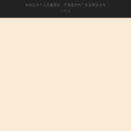
本站仅为个人兴趣爱好，不接盈利性广告及商业合作
小男孩