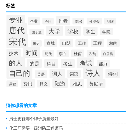
标签
专业
作者
企业
南宋
可能会
品牌
会计
唐代
大学
学校
学生
学院
国子监
宋代
山阴
工程
宣城
工作
您的
宋史
时间
技术
杜甫
李白
明代
次韵
白居易
的人
考试
的是
科目
考生
能力
诗人
自己的
词人
诗词
词语
英语
陆游
费用
雅思
黄庭坚
释义
课程
猜你想看的文章
男士皮鞋哪个牌子质量最好
化工厂需要一级消防工程师吗