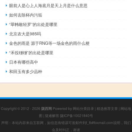
眼前人是心上人海底月是天上月是什么意思
如何去除杯内污垢
“翠帏敞轻罗”的出处是哪里
北京农大是985吗
金色的雨是 源于RNG等一场金色的雨什么梗
“禾役穟穟”的出处是哪里
日本有哪些高中
和田玉有多少品种
Copyright © 2012 - 2026
陇西网
Powered by
网站分类目录
|
精选推荐文章
|
网站地
图
|
疑难解答
陇ICP备10021840号
声明：本站内容来自互联网，如信息有错误可发邮件到f_fb#foxmail.com说明，我们
会及时纠正，谢谢