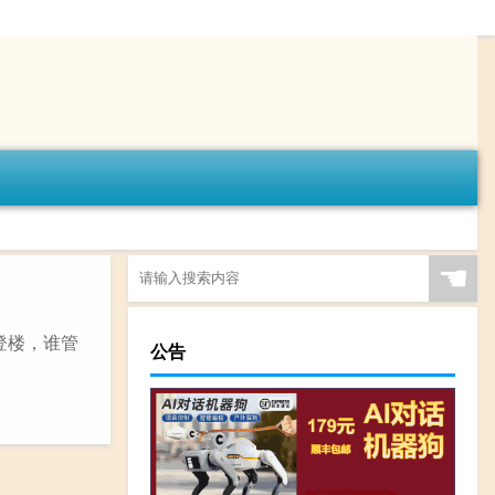
☚
日登楼，谁管
公告