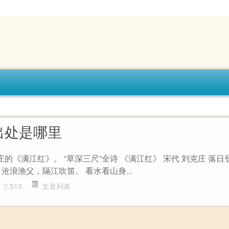
出处是哪里
庄的《满江红》。 “草深三尺”全诗 《满江红》 宋代 刘克庄 落
沧浪渔父，隔江吹笛。 看水看山身...
513
文章列表