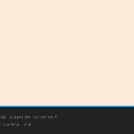
地图
|
疑难解答
陇ICP备10021840号
，我们会及时纠正，谢谢