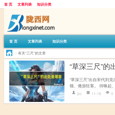
首 页
文章列表
知识分类
首 页
文章列表
知识分类
>
有关“三尺”的文章
“草深三尺”的
“草深三尺”出自宋代刘克
领、倦游狂客。 待唤起、
jzc
11-18
0