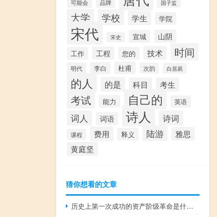
可能会
品牌
国子监
大学
学校
学生
学院
宋代
山阴
宣城
宋史
时间
技术
工程
工作
您的
杜甫
李白
明代
次韵
白居易
的人
的是
科目
考生
自己的
考试
能力
英语
诗人
词人
诗词
词语
陆游
费用
雅思
释义
课程
黄庭坚
猜你想看的文章
历史上第一次成功的资产阶级革命是什么革命