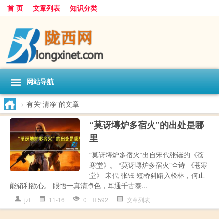
首 页
文章列表
知识分类
网站导航
>
有关“清净”的文章
“莫讶塼炉多宿火”的出处是哪
里
“莫讶塼炉多宿火”出自宋代张镃的《苍
寒堂》。 “莫讶塼炉多宿火”全诗 《苍寒
堂》 宋代 张镃 短桥斜路入松林，何止
能销利欲心。 眼悟一真清净色，耳通千古泰...
jzl
11-16
0
592
文章列表