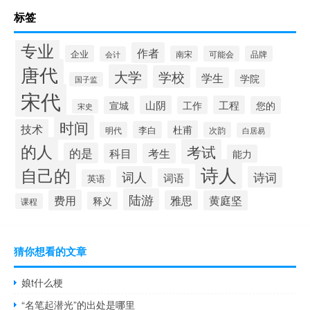
标签
专业
作者
企业
南宋
可能会
品牌
会计
唐代
大学
学校
学生
学院
国子监
宋代
山阴
工程
宣城
工作
您的
宋史
时间
技术
杜甫
李白
明代
次韵
白居易
的人
考试
的是
科目
考生
能力
诗人
自己的
词人
诗词
词语
英语
陆游
费用
雅思
黄庭坚
释义
课程
猜你想看的文章
娘t什么梗
“名笔起潜光”的出处是哪里