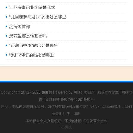
江苏海事职业学院是几本
“几回魂梦与君同”的出处是哪里
渤海国首都
黑花生都是转基因吗
“西塞当中路”的出处是哪里
“累日不雕”的出处是哪里
Copyright © 2012 - 2026
陇西网
Powered by
网站分类目录
|
精选推荐文章
|
网站地
图
|
疑难解答
陇ICP备10021840号
声明：本站内容来自互联网，如信息有错误可发邮件到f_fb#foxmail.com说明，我们
会及时纠正，谢谢
本站仅为个人兴趣爱好，不接盈利性广告及商业合作
小男孩