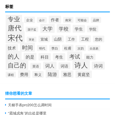
标签
专业
作者
企业
南宋
可能会
品牌
会计
唐代
大学
学校
学生
学院
国子监
宋代
山阴
工程
宣城
工作
您的
宋史
时间
技术
杜甫
李白
明代
次韵
白居易
的人
考试
的是
科目
考生
能力
诗人
自己的
词人
诗词
词语
英语
陆游
费用
雅思
黄庭坚
释义
课程
猜你想看的文章
天梭手表prc200怎么调时间
“霜城戍角”的出处是哪里