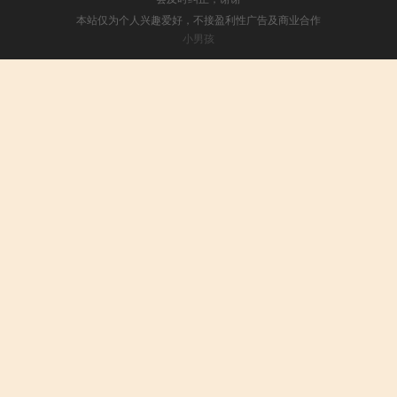
本站仅为个人兴趣爱好，不接盈利性广告及商业合作
小男孩