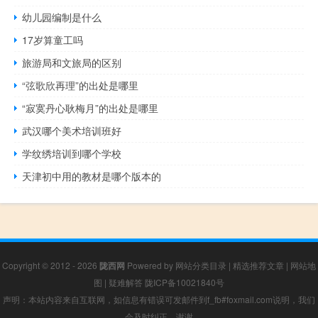
幼儿园编制是什么
17岁算童工吗
旅游局和文旅局的区别
“弦歌欣再理”的出处是哪里
“寂寞丹心耿梅月”的出处是哪里
武汉哪个美术培训班好
学纹绣培训到哪个学校
天津初中用的教材是哪个版本的
Copyright © 2012 - 2026
陇西网
Powered by
网站分类目录
|
精选推荐文章
|
网站地
图
|
疑难解答
陇ICP备10021840号
声明：本站内容来自互联网，如信息有错误可发邮件到f_fb#foxmail.com说明，我们
会及时纠正，谢谢