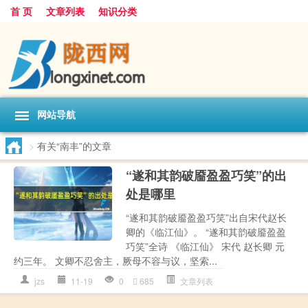
首 页
文章列表
知识分类
网站导航
>
有关“南丰”的文章
“遂和其韵破靥盈盈巧笑”的出
处是哪里
“遂和其韵破靥盈盈巧笑”出自宋代赵长
卿的《临江仙》。 “遂和其韵破靥盈盈
巧笑”全诗 《临江仙》 宋代 赵长卿 元
约三年。 文卿不忍舍主，厥母不容与议，坚索...
jzs
11-19
0
685
文章列表