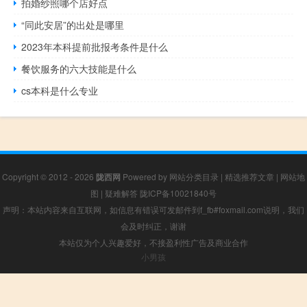
拍婚纱照哪个店好点
“同此安居”的出处是哪里
2023年本科提前批报考条件是什么
餐饮服务的六大技能是什么
cs本科是什么专业
Copyright © 2012 - 2026
陇西网
Powered by
网站分类目录
|
精选推荐文章
|
网站地
图
|
疑难解答
陇ICP备10021840号
声明：本站内容来自互联网，如信息有错误可发邮件到f_fb#foxmail.com说明，我们
会及时纠正，谢谢
本站仅为个人兴趣爱好，不接盈利性广告及商业合作
小男孩