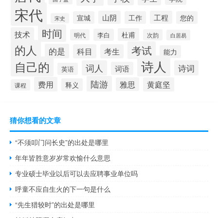
宋代
山阴
工程
宣城
工作
您的
宋史
时间
技术
杜甫
李白
明代
次韵
白居易
的人
考试
的是
科目
考生
能力
诗人
自己的
词人
诗词
词语
英语
陆游
费用
雅思
黄庭坚
释义
课程
猜你想看的文章
“不须叩门问长史”的出处是哪里
年年皆胜意岁岁常欢愉什么意思
专业硕士毕业以后可以去应聘事业单位吗
呼童不应自生火的下一句是什么
“先生猎较时”的出处是哪里