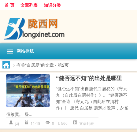
首 页
文章列表
知识分类
网站导航
>
有关“白居易”的文章
- 第2页
“健否远不知”的出处是哪里
“健否远不知”出自唐代白居易的《寄元
九（自此后在渭村作）》。 “健否远不
知”全诗 《寄元九（自此后在渭村
作）》 唐代 白居易 晨鸡才发声，夕雀
俄敛冀。 昼...
jzj
11-18
0
560
文章列表