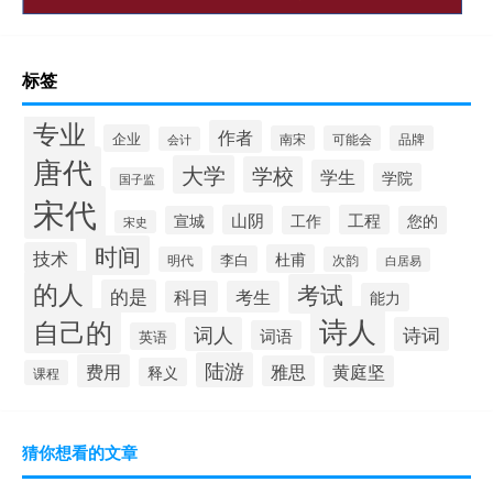
标签
专业
作者
企业
南宋
可能会
品牌
会计
唐代
大学
学校
学生
学院
国子监
宋代
山阴
工程
宣城
工作
您的
宋史
时间
技术
杜甫
李白
明代
次韵
白居易
的人
考试
的是
科目
考生
能力
诗人
自己的
词人
诗词
词语
英语
陆游
费用
雅思
黄庭坚
释义
课程
猜你想看的文章