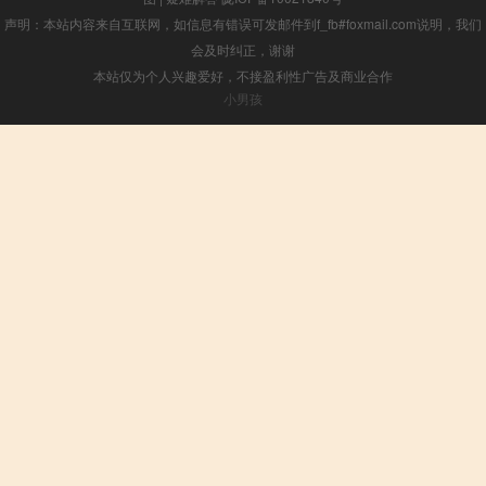
声明：本站内容来自互联网，如信息有错误可发邮件到f_fb#foxmail.com说明，我们
会及时纠正，谢谢
本站仅为个人兴趣爱好，不接盈利性广告及商业合作
小男孩