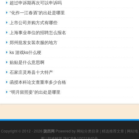
超过申诉期再次可以申诉吗
“化作一江春酒”的出处是哪里
上市公司并购方式有哪些
上海事业单位的招聘怎么报名
郑州批发女装衣服的地方
ks 游戏ks什么梗
贴贴是什么意思啊
石家庄灵寿县十大特产
函授本科论文查重率多少合格
“明月留照妾”的出处是哪里
Copyright © 2012 - 2026
陇西网
Powered by
网站分类目录
|
精选推荐文章
|
网站地
图
|
疑难解答
陇ICP备10021840号