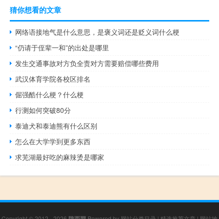
猜你想看的文章
网络语接地气是什么意思，是褒义词还是贬义词什么梗
“仍请于侄辈一和”的出处是哪里
发生交通事故对方负全责对方需要赔偿哪些费用
武汉体育学院各校区排名
倔强酷什么梗？什么梗
行测如何突破80分
泰迪犬和泰迪熊有什么区别
怎么在大学学到更多东西
求芜湖最好吃的麻辣烫是哪家
Copyright © 2012 - 2026
陇西网
Powered by
网站分类目录
|
精选推荐文章
|
网站地