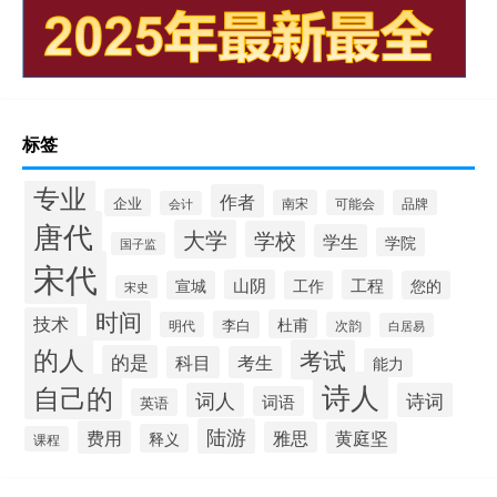
标签
专业
作者
企业
南宋
可能会
品牌
会计
唐代
大学
学校
学生
学院
国子监
宋代
山阴
工程
宣城
工作
您的
宋史
时间
技术
杜甫
李白
明代
次韵
白居易
的人
考试
的是
科目
考生
能力
诗人
自己的
词人
诗词
词语
英语
陆游
费用
雅思
黄庭坚
释义
课程