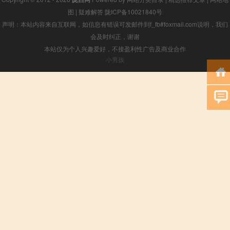
图
|
疑难解答
陇ICP备10021840号
声明：本站内容来自互联网，如信息有错误可发邮件到f_fb#foxmail.com说明，我们
会及时纠正，谢谢
本站仅为个人兴趣爱好，不接盈利性广告及商业合作
小男孩