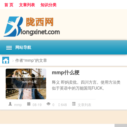
首 页
文章列表
知识分类
网站导航
>
作者“mmp”的文章
mmp什么梗
释义 即妈卖批。四川方言。使用方法类
似于英语中的万能国骂FUCK。
mmp
08-19
0
648
文章列表