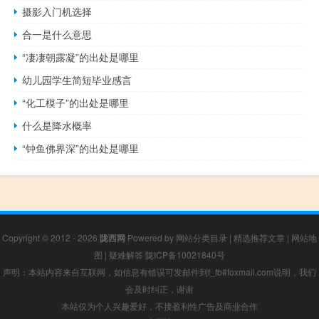
摄影入门机选择
合一是什么意思
“凄凄朝露凝”的出处是哪里
幼儿园学生简短毕业感言
“化工模子”的出处是哪里
什么是降水概率
“钟鱼佛界深”的出处是哪里
Copyright © 2012 - 2026
陇西网
Powered by
网站分类目录
|
精选推荐文章
|
网站地
图
|
疑难解答
陇ICP备10021840号
声明：本站内容来自互联网，如信息有错误可发邮件到f_fb#foxmail.com说明，我们
会及时纠正，谢谢
本站仅为个人兴趣爱好，不接盈利性广告及商业合作