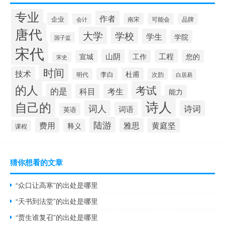
专业
作者
企业
南宋
可能会
品牌
会计
唐代
大学
学校
学生
学院
国子监
宋代
山阴
工程
宣城
工作
您的
宋史
时间
技术
杜甫
李白
明代
次韵
白居易
的人
考试
的是
科目
考生
能力
诗人
自己的
词人
诗词
词语
英语
陆游
费用
雅思
黄庭坚
释义
课程
猜你想看的文章
“众口让高寒”的出处是哪里
“天书到法堂”的出处是哪里
“贾生谁复召”的出处是哪里