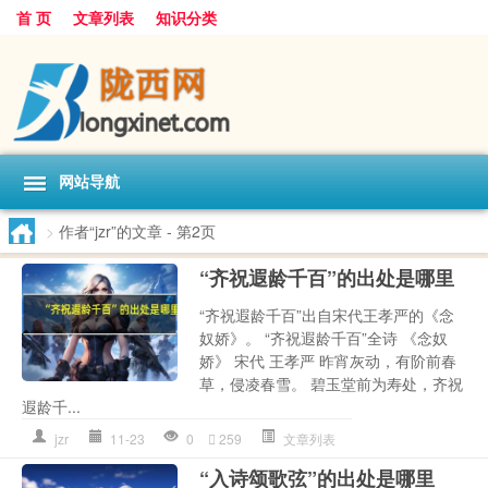
首 页
文章列表
知识分类
网站导航
>
作者“jzr”的文章
- 第2页
“齐祝遐龄千百”的出处是哪里
“齐祝遐龄千百”出自宋代王孝严的《念
奴娇》。 “齐祝遐龄千百”全诗 《念奴
娇》 宋代 王孝严 昨宵灰动，有阶前春
草，侵凌春雪。 碧玉堂前为寿处，齐祝
遐龄千...
jzr
11-23
0
259
文章列表
“入诗颂歌弦”的出处是哪里