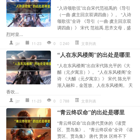
“入诗颂歌弦”出自宋代范祖禹的《导引
（一曲·虞主回京双调四曲）》。 “入诗
颂歌弦”全诗 《导引（一曲·虞主回京双
调四曲）》 宋代 范祖禹 思齐文母，盛
烈对皇...
jzr
11-23
0
240
文章列表
“人在东风楼阁”的出处是哪里
“人在东风楼阁”出自宋代陈允平的《大
酺（元夕寓京）》。 “人在东风楼阁”全
诗 《大酺（元夕寓京）》 宋代 陈允平
渐入融和，金莲放、人在东风楼阁。 天
香吹...
jzr
11-23
0
788
文章列表
“青云终叹命”的出处是哪里
“青云终叹命”出自唐代贯休的《读贾
区、贾岛集》。 “青云终叹命”全诗 《读
贾区、贾岛集》 唐代 贯休 区终不下