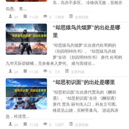
岛，岛亦不多区。 冷格俱无敌，贫根亦
似愚。 青...
jzr
11-23
0
828
文章列表
“却思猿鸟共烟萝”的出处是哪
里
“却思猿鸟共烟萝”出自唐代杜荀鹤的
《别四明钟尚书》。 “却思猿鸟共烟
萝”全诗 《别四明钟尚书》 唐代 杜荀鹤
九华天际碧嵯峨，无奈春来入梦何。 难与英雄论...
jzr
11-23
0
0
文章列表
“却思初识面”的出处是哪里
“却思初识面”出自唐代贾岛的《酬胡
遇》。 “却思初识面”全诗 《酬胡遇》
唐代 贾岛 丽句传人口，科名立可图。
移居见山烧，买树带巢乌。 游远风涛
急，吟清雪...
jzr
11-23
0
857
文章列表