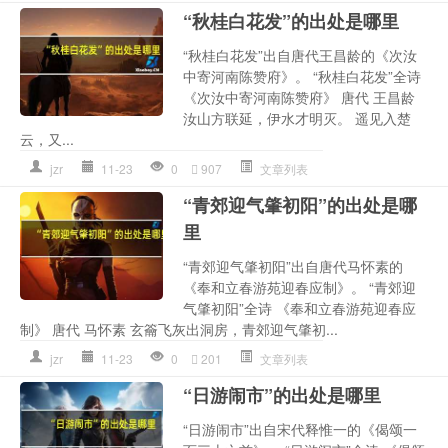
“秋桂白花发”的出处是哪里
“秋桂白花发”出自唐代王昌龄的《次汝
中寄河南陈赞府》。 “秋桂白花发”全诗
《次汝中寄河南陈赞府》 唐代 王昌龄
汝山方联延，伊水才明灭。 遥见入楚
云，又...
jzr
11-23
0
907
文章列表
“青郊迎气肇初阳”的出处是哪
里
“青郊迎气肇初阳”出自唐代马怀素的
《奉和立春游苑迎春应制》。 “青郊迎
气肇初阳”全诗 《奉和立春游苑迎春应
制》 唐代 马怀素 玄籥飞灰出洞房，青郊迎气肇初...
jzr
11-23
0
201
文章列表
“日游闹市”的出处是哪里
“日游闹市”出自宋代释惟一的《偈颂一