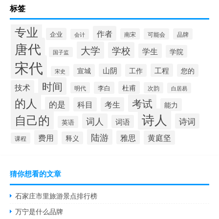
标签
专业
作者
企业
南宋
可能会
品牌
会计
唐代
大学
学校
学生
学院
国子监
宋代
山阴
工程
宣城
工作
您的
宋史
时间
技术
杜甫
李白
明代
次韵
白居易
的人
考试
的是
科目
考生
能力
诗人
自己的
词人
诗词
词语
英语
陆游
费用
雅思
黄庭坚
释义
课程
猜你想看的文章
石家庄市里旅游景点排行榜
万宁是什么品牌