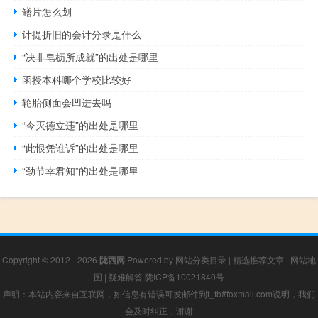
鳝片怎么划
计提折旧的会计分录是什么
“决非皂枥所成就”的出处是哪里
函授本科哪个学校比较好
轮胎侧面会凹进去吗
“今灭德立违”的出处是哪里
“此恨凭谁诉”的出处是哪里
“劲节幸君知”的出处是哪里
Copyright © 2012 - 2026
陇西网
Powered by
网站分类目录
|
精选推荐文章
|
网站地
图
|
疑难解答
陇ICP备10021840号
声明：本站内容来自互联网，如信息有错误可发邮件到f_fb#foxmail.com说明，我们
会及时纠正，谢谢