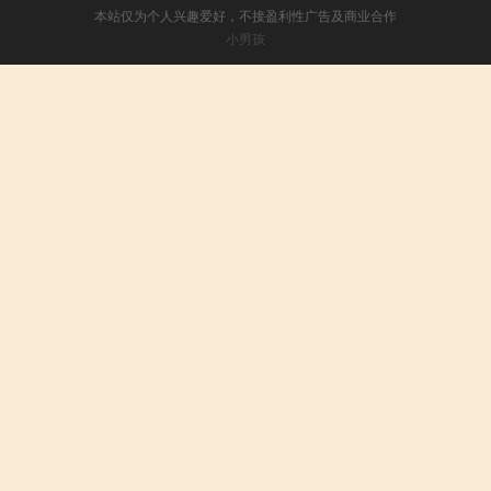
本站仅为个人兴趣爱好，不接盈利性广告及商业合作
小男孩