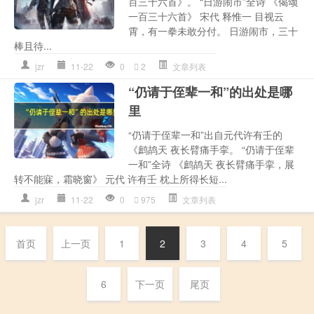
百三十六首》。 “日游闹市”全诗 《偈颂
一百三十六首》 宋代 释惟一 目视云
霄，有一拳未敢分付。 日游闹市，三十
棒且待...
jzr
11-22
0
2
文章列表
“仍请于侄辈一和”的出处是哪
里
“仍请于侄辈一和”出自元代许有壬的
《鹧鸪天 夜长臂痛手挛。 “仍请于侄辈
一和”全诗 《鹧鸪天 夜长臂痛手挛，展
转不能寐，霜晓窗》 元代 许有壬 枕上所得长短...
jzr
11-22
0
975
文章列表
首页
上一页
1
2
3
4
5
6
下一页
尾页