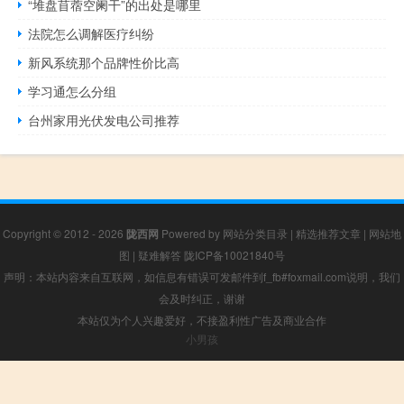
“堆盘苜蓿空阑干”的出处是哪里
法院怎么调解医疗纠纷
新风系统那个品牌性价比高
学习通怎么分组
台州家用光伏发电公司推荐
Copyright © 2012 - 2026
陇西网
Powered by
网站分类目录
|
精选推荐文章
|
网站地
图
|
疑难解答
陇ICP备10021840号
声明：本站内容来自互联网，如信息有错误可发邮件到f_fb#foxmail.com说明，我们
会及时纠正，谢谢
本站仅为个人兴趣爱好，不接盈利性广告及商业合作
小男孩