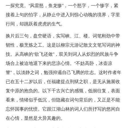
一探究竟。“风雷怒，鱼龙惨”，一个怒字，一个惨字，紧
接着上句的怕字，从静止中进入到惊心动魄的境界，字里
行间，却跳跃着虎虎的生气。
换片后三句，盘空硬语，实写峡、江、楼。词笔刚劲中带
韧性，极烹炼之工。这是以柳宗元游记散文文笔写词的神
技。从高峡的“欲飞还敛”，双关到词人从炽烈的民族斗争
场合上被迫地退下来的悲凉心情。“不妨高卧，冰壶凉
簟”，以淡静之词，勉强抑遏自己飞腾的壮志。这时作者年
已在五十二岁以后，任福建提点刑狱之职，是无从施展收
复中原的抱负的。以下千古兴亡的感慨，低徊往复，表面
看来，情绪似乎低沉，但隐藏在词句背后的，又正是不能
忘怀国事的忧愤。它跟江湖山林的词人们所抒写的悠闲自
在心情，显然是大异其趣的。