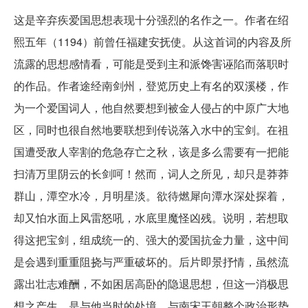
这是辛弃疾爱国思想表现十分强烈的名作之一。作者在绍
熙五年（1194）前曾任福建安抚使。从这首词的内容及所
流露的思想感情看，可能是受到主和派馋害诬陷而落职时
的作品。作者途经南剑州，登览历史上有名的双溪楼，作
为一个爱国词人，他自然要想到被金人侵占的中原广大地
区，同时也很自然地要联想到传说落入水中的宝剑。在祖
国遭受敌人宰割的危急存亡之秋，该是多么需要有一把能
扫清万里阴云的长剑呵！然而，词人之所见，却只是莽莽
群山，潭空水冷，月明星淡。欲待燃犀向潭水深处探着，
却又怕水面上风雷怒吼，水底里魔怪凶残。说明，若想取
得这把宝剑，组成统一的、强大的爱国抗金力量，这中间
是会遇到重重阻挠与严重破坏的。后片即景抒情，虽然流
露出壮志难酬，不如困居高卧的隐退思想，但这一消极思
想之产生，是与他当时的处境，与南宋王朝整个政治形势