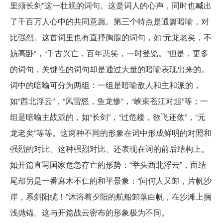
里须长剑”这一壮观的词句。这是词人的心声，同时也喊出
了千百万人心中的共同意愿。第三个特点是通篇暗喻，对
比强烈。这首词里也有直抒胸腺的词句，如“元龙老矣，不
妨高卧”，“千古兴亡，百年悲笑，一时登览。”但是，更多
的词句，关键性的词句却是通过大量的暗喻表现出来的。
词中的暗喻可分为两组：一组是暗喻敌人和主和派的，
如“西北浮云”，“风雷怒，鱼龙惨”，“峡束苍江对起”等；一
组是暗喻主战派的，如“长剑”，“过危楼，欲飞还敛”，“元
龙老矣”等等。这两种不同的形象在词中形成鲜明的对照和
强烈的对比。这种强烈对比、还表现在词的前后结构上。
如开篇直写国家危急存亡的形势：“举头西北浮云”，而结
尾却另是一番麻木不仁的和平景象：“问何人又卸，片帆沙
岸，系斜阳缆！”沐浴着夕阳的航船卸落白帆，在沙滩上搁
浅抛锚。这与开篇战云密布的形象极为不同。