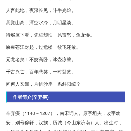
人言此地，夜深长见，斗牛光焰。
我觉山高，潭空水冷，月明星淡。
待燃犀下看，凭栏却怕，风雷怒，鱼龙惨。
峡束苍江对起，过危楼，欲飞还敛。
元龙老矣！不妨高卧，冰壶凉簟。
千古兴亡，百年悲笑，一时登览。
问何人又卸，片帆沙岸，系斜阳缆？
作者简介(辛弃疾)
辛弃疾（1140－1207），南宋词人。原字坦夫，改字幼
安，别号稼轩，汉族，历城（今山东济南）人。出生时，