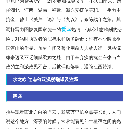
中原已为金兵所占。21岁参加抗金义军，不久归南宋。历
任湖北、江西、湖南、福建、浙东安抚使等职。一生力主
抗金。曾上《美芹十论》与《九议》，条陈战守之策。其
爱国
词抒写力图恢复国家统一的
热情，倾诉壮志难酬的悲
愤，对当时执政者的屈辱求和颇多谴责；也有不少吟咏祖
国河山的作品。题材广阔又善化用前人典故入词，风格沉
雄豪迈又不乏细腻柔媚之处。由于辛弃疾的抗金主张与当
政的主和派政见不合，后被弹劾落职，退隐江西带湖。
水龙吟·过南剑双溪楼翻译及注释
翻译
抬头观看西北方向的浮云，驾驭万里长空需要长剑，人们
说这个地方，深夜的时候，常常能看见斗牛星宿之间的光