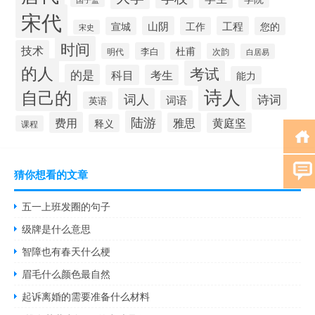
宋代
山阴
工程
宣城
工作
您的
宋史
时间
技术
杜甫
李白
明代
次韵
白居易
的人
考试
的是
科目
考生
能力
诗人
自己的
词人
诗词
词语
英语
陆游
费用
雅思
黄庭坚
释义
课程
猜你想看的文章
五一上班发圈的句子
级牌是什么意思
智障也有春天什么梗
眉毛什么颜色最自然
起诉离婚的需要准备什么材料