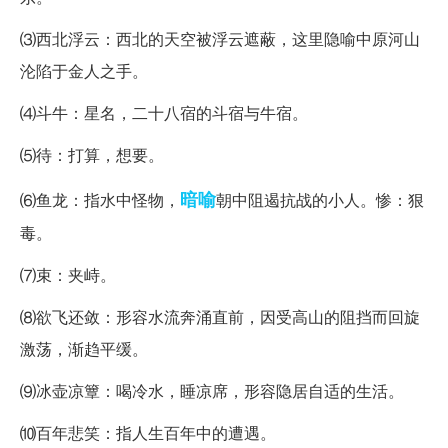
⑶西北浮云：西北的天空被浮云遮蔽，这里隐喻中原河山
沦陷于金人之手。
⑷斗牛：星名，二十八宿的斗宿与牛宿。
⑸待：打算，想要。
暗喻
⑹鱼龙：指水中怪物，
朝中阻遏抗战的小人。惨：狠
毒。
⑺束：夹峙。
⑻欲飞还敛：形容水流奔涌直前，因受高山的阻挡而回旋
激荡，渐趋平缓。
⑼冰壶凉簟：喝冷水，睡凉席，形容隐居自适的生活。
⑽百年悲笑：指人生百年中的遭遇。