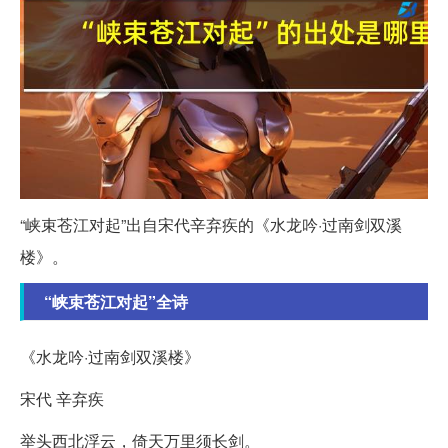
“峡束苍江对起”出自宋代辛弃疾的《水龙吟·过南剑双溪
楼》。
“峡束苍江对起”全诗
《水龙吟·过南剑双溪楼》
宋代 辛弃疾
举头西北浮云，倚天万里须长剑。