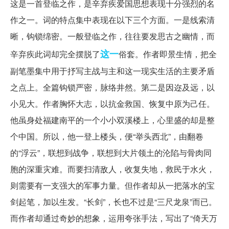
这是一首登临之作，是辛弃疾爱国思想表现十分强烈的名
作之一。词的特点集中表现在以下三个方面。一是线索清
晰，钩锁绵密。一般登临之作，往往要发思古之幽情，而
这一
辛弃疾此词却完全摆脱了
俗套。作者即景生情，把全
副笔墨集中用于抒写主战与主和这一现实生活的主要矛盾
之点上。全篇钩锁严密，脉络井然。第二是因迩及远，以
小见大。作者胸怀大志，以抗金救国、恢复中原为己任。
他虽身处福建南平的一个小小双溪楼上，心里盛的却是整
个中国。所以，他一登上楼头，便“举头西北”，由翻卷
的“浮云”，联想到战争，联想到大片领土的沦陷与骨肉同
胞的深重灾难。而要扫清敌人，收复失地，救民于水火，
则需要有一支强大的军事力量。但作者却从一把落水的宝
剑起笔，加以生发。“长剑”，长也不过是“三尺龙泉”而已。
而作者却通过奇妙的想象，运用夸张手法，写出了“倚天万