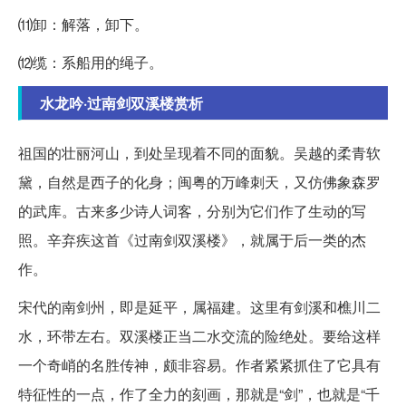
⑾卸：解落，卸下。
⑿缆：系船用的绳子。
水龙吟·过南剑双溪楼赏析
祖国的壮丽河山，到处呈现着不同的面貌。吴越的柔青软
黛，自然是西子的化身；闽粤的万峰刺天，又仿佛象森罗
的武库。古来多少诗人词客，分别为它们作了生动的写
照。辛弃疾这首《过南剑双溪楼》，就属于后一类的杰
作。
宋代的南剑州，即是延平，属福建。这里有剑溪和樵川二
水，环带左右。双溪楼正当二水交流的险绝处。要给这样
一个奇峭的名胜传神，颇非容易。作者紧紧抓住了它具有
特征性的一点，作了全力的刻画，那就是“剑”，也就是“千