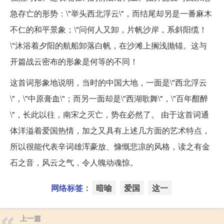
急存亡的形势：\"举头西北浮云\"，而结尾却另是一番麻木
不仁的和平景象；\"问何人又卸，片帆沙岸，系斜阳缆！
\"沐浴着夕阳的航船卸落白帆，在沙滩上搁浅抛锚。这与
开篇战云密布的形象是何等的不同！
这首词形象地说明，当时的中国大地，一面是\"西北浮云
\"，\"中原膏血\"；而另一面却是\"西湖歌舞\"，\"百年酣醉
\"，长此以往，南宋之灭亡，势在必然了。 由于这首词通
体洋溢着爱国热情，加之又具有上述几方面的艺术特点，
所以很能代表辛词雄浑豪放、慷慨悲凉的风格，读之有金
石之音，风云之气，令人魄动魂惊。
网络标签：
暗喻
爱国
这一
上一篇