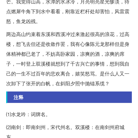
芒。我觉得山高，水潭的水冰冷，月亮明亮星光惨淡，待
点燃犀牛角下到水中看看，刚靠近栏杆处却害怕，风雷震
怒，鱼龙凶残。
两边高山约束着东溪和西溪冲过来激起很高的浪花，过高
楼，想飞去但还是收敛作罢，我有心像陈元龙那样但是身
体精神都已老了，不妨高卧家园，凉爽的酒，凉爽的席
子，一时登上双溪楼就想到了千古兴亡的事情，想到我自
己的一生不过百年的悲欢离合，嬉笑怒骂。是什么人又一
次卸下了张开的白帆，在斜阳夕照中抛锚系缆？
注释
⑴水龙吟：词牌名。
⑵南剑：即南剑州，宋代州名。双溪楼：在南剑州府城
东。