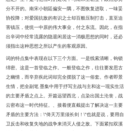
分不开的。南宋小朝廷偏安一隅，不图恢复进取，一味妥
协投降；对爱国抗敌的有识之士却百般压制打击，直至迫
害镇压，使统一中原的伟大事业，付之东流。因此，在指
出辛词中经常流露的隐退闲居这一消极思想的同时，还必
须指出这种思想之所以产生的客观原因。
词的特点集中表现在以下三个方面。一是线索清晰，钩锁
绵密。这是一首登临之作。一般登临之作，往往要发思古
之幽情，而辛弃疾此词却完全摆脱了这一俗套。作者即景
生情，把全副笔 墨集中用于抒写主战与主和这一现实生活
的主要矛盾之点上。开篇远望西北，点染出国土沦丧，战
云密布这一时代特征。、接着便直截提出了解决这一主要
矛盾的主要方法：\"倚天万里须长剑！\"也就是说，要用自
卫反击和收复失地的战争来消灭人侵之敌。下面紧扣双溪