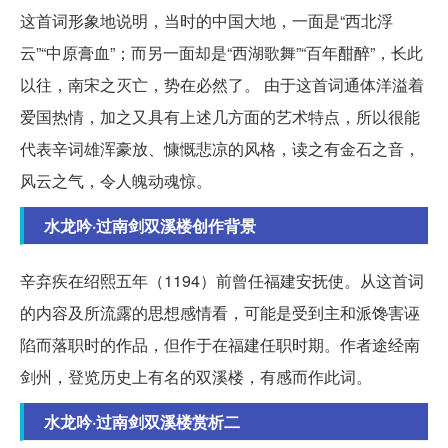
这首词形象地说明，当时的中国大地，一面是“西北浮
云”“中原膏血”；而另一面却是“西湖歌舞”“百年酣醉”，长此
以往，南宋之灭亡，势在必然了。 由于这首词通体洋溢着
爱国热情，加之又具有上述几方面的艺术特点，所以很能
代表辛词雄浑豪放、慷慨悲凉的风格，读之有金石之音，
风云之气，令人魄动魂惊。
水龙吟·过南剑双溪楼创作背景
辛弃疾在绍熙五年（1194）前曾任福建安抚使。从这首词
的内容及所流露的思想感情看，可能是受到主和派馋害诬
陷而落职时的作品，但作于在福建任职时期。作者途经南
剑州，登览历史上有名的双溪楼，有感而作此词。
水龙吟·过南剑双溪楼赏析二