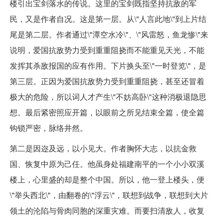
楼引出宝剑落水的传说。这里的宝剑既指坚持抗敌的军
民，又是作者自况。这是第一层。从\"人言此地\"到上片结
尾是第二层。作者通过\"潭空水冷\"、\"风雷怒，鱼龙惨\"来
说明，爱国抗敌势力受到重重阻挠而不能重见天光，不能
发挥其杀敌报国的应有作用。下片换头至\"一时登览\"，是
第三层。正因为爱国抗敌势力受到重重阻挠，甚至还冒着
极大的危险，所以词人才产生\"不妨高卧\"这种消极退隐思
想。最后紧密照应开篇，以眼前之所见结束全篇，使全篇
钩锁严密，脉络井然。
第二是因迩及远，以小见大。作者胸怀大志，以抗金救
国、恢复中原为己任。他虽身处福建南平的一个小小双溪
楼上，心里盛的却是整个中国。所以，他一登上楼头，便
\"举头西北\"，由翻卷的\"浮云\"，联想到战争，联想到大片
领土的沦陷与骨肉同胞的深重灾难。而要扫清敌人，收复