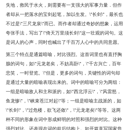
失地，救民于水火，则需要有一支强大的军事力量．但作
者却从一把落水的宝剑起笔，加以生发。\"长剑\"，最长也
不过是\"三尺龙泉\"而已。而作者却通过奇妙的想象，运用
夸张手法，写出了\"倚天万里须长剑\"这一壮观的词句。这
是词人的心声，同时也喊出了千百万人心中的共同意愿。
第三个特点是通篇暗喻，对比强烈。这首词里也有直抒胸
腺的词句，如\"元龙老矣，不妨高卧\"，\"千古兴亡，百年
悲笑，一时登览。\"但是，更多的词句，关键性的词句却
是通过大量的暗喻表现出来的。词中的暗喻可分为两组：
一组是暗喻敌人和主和派的，如\"西北浮云\"，\"风雷怒，
鱼龙惨\"，\"峡束苍江对起\"等；一组是暗喻主战派的，如
\"长剑\"，\"过危楼，欲飞还敛\"，\"元龙老矣\"等等。这两
种不同的形象在词中形成鲜明的对照和强烈的对比。这种
强烈对比、还表现在词的前后结构上。如开篇直写国家危