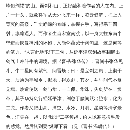
峰似剑铓”的山。而剑和山，正好融和着作者的人在内。上
片一开头，就象将军从天外飞来一样，凌云健笔，把上入
青冥的高楼，千丈峥嵘的奇峰，掌握在手，写得寒芒四
射，凛凛逼人。而作者生当宋室南渡，以一身支拄东南半
壁进而恢复神州的怀抱，又隐然蕴藏于词句里，这是何等
的笔力。“人言此地”以下三句，从延平津双剑故事翻腾出
剑气上冲斗牛的词境。据《晋书·张华传》：晋尚书张华见
斗、牛二星间有紫气，问雷焕；曰：是宝剑之精，上彻于
天。后焕为丰城令，掘地，得双剑，其夕，斗牛间气不复
见焉。焕遣使送一剑与华，一自佩。华诛，失剑所在，焕
卒，其子华持剑行经延平津，剑忽于腰间跃出堕水，化为
二龙。作者又把山高、潭空、水冷、月明、星淡等清寒景
色，汇集在一起，以“我觉”二字领起，给人以寒意搜毛发
的感觉。然后转到要“燃犀下看”（见《晋书·温峤传》），