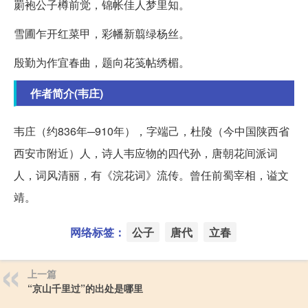
罽袍公子樽前觉，锦帐佳人梦里知。
雪圃乍开红菜甲，彩幡新翦绿杨丝。
殷勤为作宜春曲，题向花笺帖绣楣。
作者简介(韦庄)
韦庄（约836年─910年），字端己，杜陵（今中国陕西省
西安市附近）人，诗人韦应物的四代孙，唐朝花间派词
人，词风清丽，有《浣花词》流传。曾任前蜀宰相，谥文
靖。
网络标签：
公子
唐代
立春
上一篇
“京山千里过”的出处是哪里