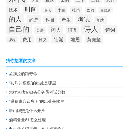
宋史
时间
技术
杜甫
李白
明代
次韵
白居易
的人
考试
的是
科目
考生
能力
诗人
自己的
词人
诗词
词语
英语
陆游
费用
雅思
黄庭坚
释义
课程
猜你想看的文章
孟加拉豹猫寿命
“功烈并巍巍”的出处是哪里
怎样查找安徽省公务员考试分数
“退食雍容众隽间”的出处是哪里
唐山牌照是什么开头
酒精含量81怎么处理
the+什么词表示一类人或事物？