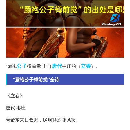
公子
唐代
立春
“罽袍
樽前觉”出自
韦庄的《
》。
“罽袍公子樽前觉”全诗
《立春》
唐代 韦庄
青帝东来日驭迟，暖烟轻逐晓风吹。