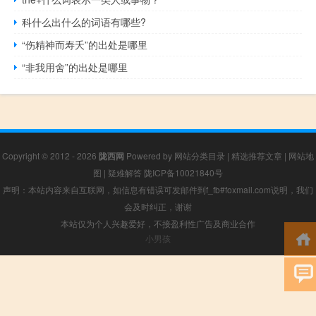
科什么出什么的词语有哪些?
“伤精神而寿夭”的出处是哪里
“非我用舍”的出处是哪里
Copyright © 2012 - 2026
陇西网
Powered by
网站分类目录
|
精选推荐文章
|
网站地
图
|
疑难解答
陇ICP备10021840号
声明：本站内容来自互联网，如信息有错误可发邮件到f_fb#foxmail.com说明，我们
会及时纠正，谢谢
本站仅为个人兴趣爱好，不接盈利性广告及商业合作
小男孩