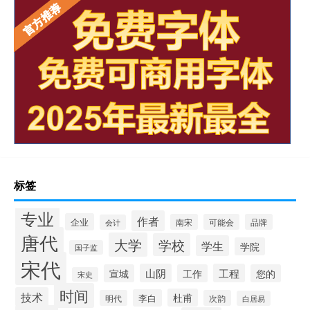
标签
专业
作者
企业
南宋
可能会
品牌
会计
唐代
大学
学校
学生
学院
国子监
宋代
山阴
工程
宣城
工作
您的
宋史
时间
技术
杜甫
李白
明代
次韵
白居易