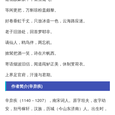
等闲更把，万斛琼粉盖颇黎。
好卷垂虹千丈，只放冰壶一色，云海路应迷。
老子旧游处，回首梦耶非。
谪仙人，鸥鸟伴，两忘机。
掀髯把酒一笑，诗在片帆西。
寄语烟波旧侣，闻道莼鲈正美，休制芰荷衣。
上界足官府，汗漫与君期。
作者简介(辛弃疾)
辛弃疾（1140－1207），南宋词人。原字坦夫，改字幼
安，别号稼轩，汉族，历城（今山东济南）人。出生时，