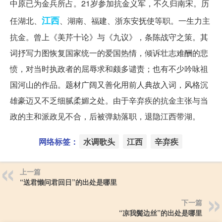
中原已为金兵所占。21岁参加抗金义军，不久归南宋。历
江西
任湖北、
、湖南、福建、浙东安抚使等职。一生力主
抗金。曾上《美芹十论》与《九议》，条陈战守之策。其
词抒写力图恢复国家统一的爱国热情，倾诉壮志难酬的悲
愤，对当时执政者的屈辱求和颇多谴责；也有不少吟咏祖
国河山的作品。题材广阔又善化用前人典故入词，风格沉
雄豪迈又不乏细腻柔媚之处。由于辛弃疾的抗金主张与当
政的主和派政见不合，后被弹劾落职，退隐江西带湖。
网络标签：
水调歌头
江西
辛弃疾
上一篇
“送君懒问君回日”的出处是哪里
下一篇
“凉我鬓边丝”的出处是哪里