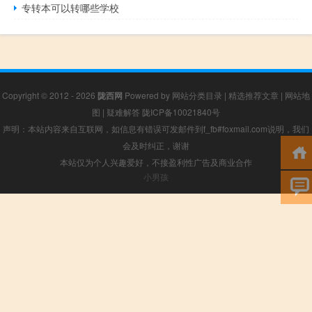
专转本可以转哪些学校
Copyright © 2012 - 2026
陇西网
Powered by
网站分类目录
|
精选推荐文章
|
网站地
图
|
疑难解答
陇ICP备10021840号
声明：本站内容来自互联网，如信息有错误可发邮件到f_fb#foxmail.com说明，我们
会及时纠正，谢谢
本站仅为个人兴趣爱好，不接盈利性广告及商业合作
小男孩