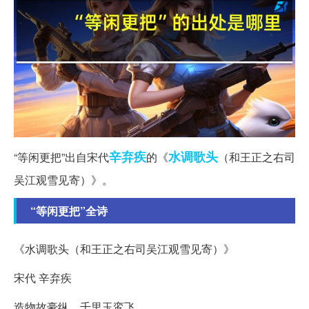
辛弃疾
水调歌头
“等闲更把”出自宋代
的《
（和王正之右司
吴江观雪见寄）》。
“等闲更把”全诗
《水调歌头（和王正之右司吴江观雪见寄）》
宋代 辛弃疾
造物故豪纵，千里玉鸾飞。