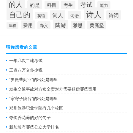
的人
考试
的是
科目
考生
能力
诗人
自己的
词人
诗词
词语
英语
陆游
费用
雅思
黄庭坚
释义
课程
猜你想看的文章
一年几次二建考试
工资八万交多少税
“要做些勋业”的出处是哪里
发生交通事故对方负全责对方需要赔偿哪些费用
“家寄子陵台”的出处是哪里
郑州旅游职业学院有几个校区
夸奖养花养的好的句子
新加坡有哪些公立大学排名