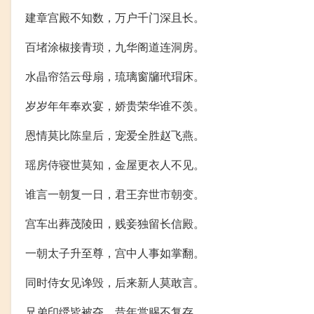
建章宫殿不知数，万户千门深且长。
百堵涂椒接青琐，九华阁道连洞房。
水晶帘箔云母扇，琉璃窗牖玳瑁床。
岁岁年年奉欢宴，娇贵荣华谁不羡。
恩情莫比陈皇后，宠爱全胜赵飞燕。
瑶房侍寝世莫知，金屋更衣人不见。
谁言一朝复一日，君王弃世市朝变。
宫车出葬茂陵田，贱妾独留长信殿。
一朝太子升至尊，宫中人事如掌翻。
同时侍女见谗毁，后来新人莫敢言。
兄弟印绶皆被夺，昔年赏赐不复存。