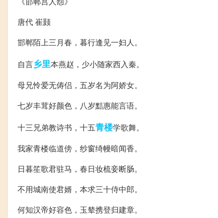
《邯郸宫人怨》
唐代 崔颢
邯郸陌上三月春，暮行逢见一妇人。
乡里
自言
本燕赵，少小随家西入秦。
母兄怜爱无俦侣，五岁名为阿娇女。
七岁丰茸好颜色，八岁黠惠能言语。
青楼
十三兄弟教诗书，十五
学歌舞。
我家青楼临道傍，纱窗绮幔暗闻香。
日暮笙歌君驻马，春日妆梳妾断肠。
不用城南使君婿，本求三十侍中郎。
何知汉帝好容色，玉辇携登归建章。