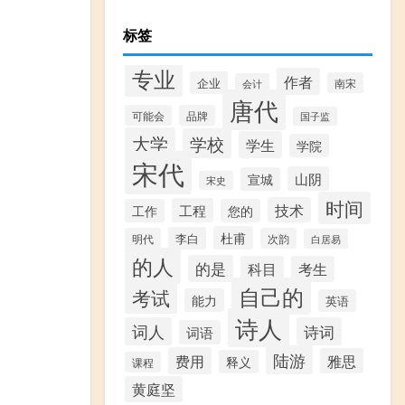
标签
专业
作者
企业
南宋
会计
唐代
可能会
品牌
国子监
大学
学校
学生
学院
宋代
山阴
宣城
宋史
时间
技术
工程
工作
您的
杜甫
李白
明代
次韵
白居易
的人
的是
科目
考生
自己的
考试
能力
英语
诗人
词人
诗词
词语
陆游
费用
雅思
释义
课程
黄庭坚