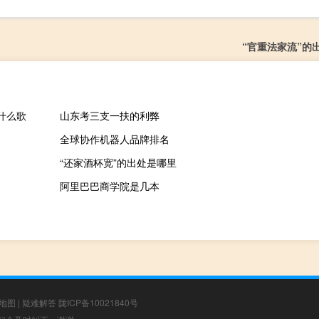
“官重法家流”的
什么歌
山东考三支一扶的利弊
全球协作机器人品牌排名
“还家酒杯宽”的出处是哪里
阿里巴巴商学院是几本
地图
|
疑难解答
陇ICP备10021840号