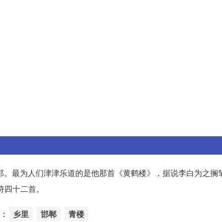
郎。最为人们津津乐道的是他那首《黄鹤楼》，据说李白为之搁笔
诗四十二首。
：
乡里
邯郸
青楼