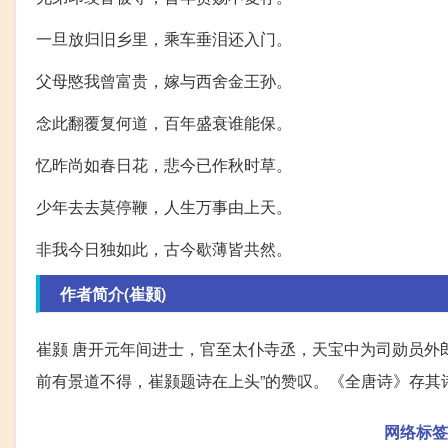
一旦放归旧乡里，乘车垂泪还入门。
父母愍我曾富贵，嫁与西舍金王孙。
念此翻覆复何道，百年盛衰谁能保。
忆昨尚如春日花，悲今已作秋时草。
少年去去莫停鞭，人生万事由上天。
非我今日独如此，古今歇薄皆共然。
作者简介(崔颢)
崔颢 唐开元年间进士，官至太仆寺丞，天宝中为司勋员外
前有景道不得，崔颢题诗在上头”的赞叹。《全唐诗》存其
网络标签