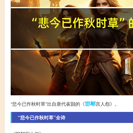
邯郸
“悲今已作秋时草”出自唐代崔颢的《
宫人怨》。
“悲今已作秋时草”全诗