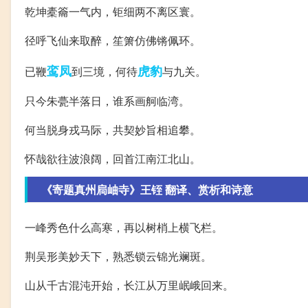
乾坤橐籥一气内，钜细两不离区寰。
径呼飞仙来取醉，笙箫仿佛锵佩环。
鸾凤
虎豹
已鞭
到三境，何待
与九关。
只今朱甍半落日，谁系画舸临湾。
何当脱身戎马际，共契妙旨相追攀。
怀哉欲往波浪阔，回首江南江北山。
《寄题真州扃岫寺》王铚 翻译、赏析和诗意
一峰秀色什么高寒，再以树梢上横飞栏。
荆吴形美妙天下，熟悉锁云锦光斓斑。
山从千古混沌开始，长江从万里岷峨回来。