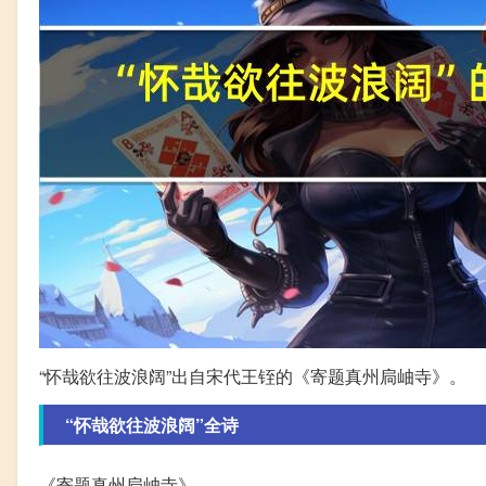
“怀哉欲往波浪阔”出自宋代王铚的《寄题真州扃岫寺》。
“怀哉欲往波浪阔”全诗
《寄题真州扃岫寺》