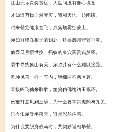
江山无际真奖赏远，人世间没有像心境宽。
才知道万物自然变灭，我和天地一起闲谈。
时来登览健康意飞，兴落烟雾空蒙上。
宛如群峰在柜子的钥匙，还要感谢守窗中看。
仙壶日月悟世换，蚂蚁的巢穴富贵羁梦残。
易中寻找象山有天，须弥芥有什么难以接受。
乾坤风箱一样一气内，钜细两不离区寰。
直接叫飞仙来取醉，笙箫仿佛锵锵玉佩环。
已鞭打鸾凤到三境，为什么要等到虎豹与九关。
只今朱屋脊半落天，谁是彩船临湾。
为什么要脱身战马时，共契妙旨相攀登。