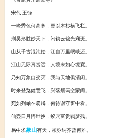
宋代 王铚
一峰秀色何高寒，更以木杪横飞栏。
荆吴形胜妙天下，闲锁云锦光斓斑。
山从千古混沌始，江自万里岷峨还。
江山无际真赏远，人境未如心境宽。
乃知万象自变灭，我与天地俱清闲。
时来登览健意飞，兴落烟霭空蒙间。
宛如列岫在扃鐍，何待谢守窗中看。
仙壶日月悟世换，蚁穴富贵羁梦残。
象山
易中求
有天，须弥纳芥曾何难。