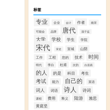
标签
专业
作者
企业
南宋
会计
唐代
可能会
品牌
国子监
大学
学校
学生
学院
宋代
山阴
宣城
宋史
时间
技术
工程
工作
您的
杜甫
李白
明代
次韵
白居易
的人
的是
科目
考生
自己的
考试
能力
英语
诗人
词人
诗词
词语
陆游
费用
雅思
释义
课程
黄庭坚