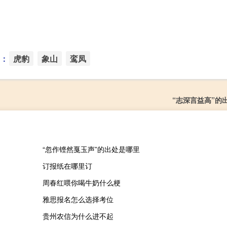
：
虎豹
象山
鸾凤
“志深言益高”的
“忽作铿然戛玉声”的出处是哪里
订报纸在哪里订
周春红喂你喝牛奶什么梗
雅思报名怎么选择考位
贵州农信为什么进不起