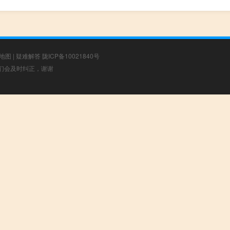
地图
|
疑难解答
陇ICP备10021840号
，我们会及时纠正，谢谢