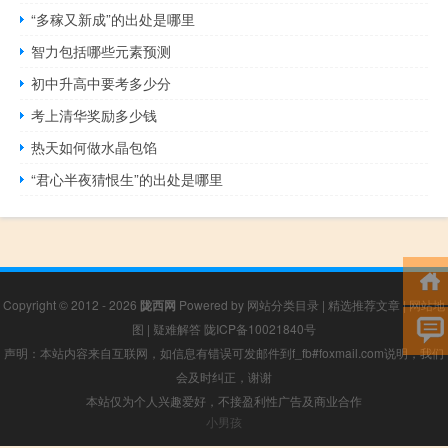
“多稼又新成”的出处是哪里
智力包括哪些元素预测
初中升高中要考多少分
考上清华奖励多少钱
热天如何做水晶包馅
“君心半夜猜恨生”的出处是哪里
Copyright © 2012 - 2026
陇西网
Powered by
网站分类目录
|
精选推荐文章
|
网站地
图
|
疑难解答
陇ICP备10021840号
声明：本站内容来自互联网，如信息有错误可发邮件到f_fb#foxmail.com说明，我们
会及时纠正，谢谢
本站仅为个人兴趣爱好，不接盈利性广告及商业合作
小男孩