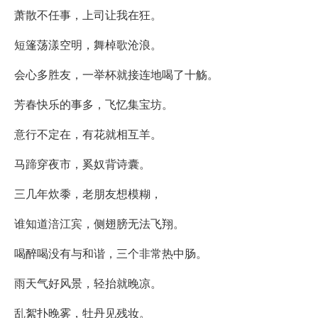
萧散不任事，上司让我在狂。
短篷荡漾空明，舞棹歌沧浪。
会心多胜友，一举杯就接连地喝了十觞。
芳春快乐的事多，飞忆集宝坊。
意行不定在，有花就相互羊。
马蹄穿夜市，奚奴背诗囊。
三几年炊黍，老朋友想模糊，
谁知道涪江宾，侧翅膀无法飞翔。
喝醉喝没有与和谐，三个非常热中肠。
雨天气好风景，轻抬就晚凉。
乱絮扑晚雾，牡丹见残妆。