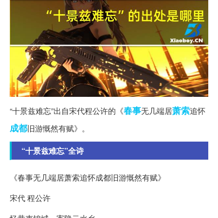
春事
萧索
“十景兹难忘”出自宋代程公许的《
无几端居
追怀
成都
旧游慨然有赋》。
“十景兹难忘”全诗
《春事无几端居萧索追怀成都旧游慨然有赋》
宋代 程公许