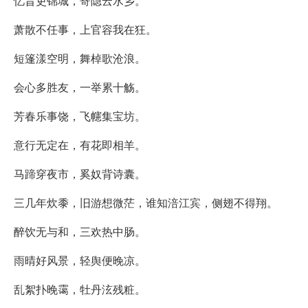
忆昔吏锦城，寄隐云水乡。
萧散不任事，上官容我在狂。
短篷漾空明，舞棹歌沧浪。
会心多胜友，一举累十觞。
芳春乐事饶，飞幰集宝坊。
意行无定在，有花即相羊。
马蹄穿夜市，奚奴背诗囊。
三几年炊黍，旧游想微茫，谁知涪江宾，侧翅不得翔。
醉饮无与和，三欢热中肠。
雨晴好风景，轻舆便晚凉。
乱絮扑晚霭，牡丹泫残粧。