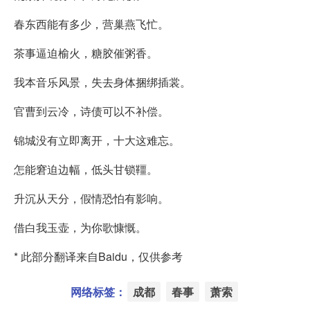
春东西能有多少，营巢燕飞忙。
茶事逼迫榆火，糖胶催粥香。
我本音乐风景，失去身体捆绑插裳。
官曹到云冷，诗债可以不补偿。
锦城没有立即离开，十大这难忘。
怎能窘迫边幅，低头甘锁韁。
升沉从天分，假情恐怕有影响。
借白我玉壶，为你歌慷慨。
* 此部分翻译来自Baidu，仅供参考
网络标签：
成都
春事
萧索