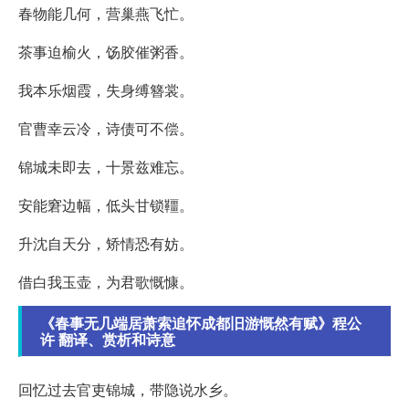
春物能几何，营巢燕飞忙。
茶事迫榆火，饧胶催粥香。
我本乐烟霞，失身缚簪裳。
官曹幸云冷，诗债可不偿。
锦城未即去，十景兹难忘。
安能窘边幅，低头甘锁韁。
升沈自天分，矫情恐有妨。
借白我玉壶，为君歌慨慷。
《春事无几端居萧索追怀成都旧游慨然有赋》程公
许 翻译、赏析和诗意
回忆过去官吏锦城，带隐说水乡。