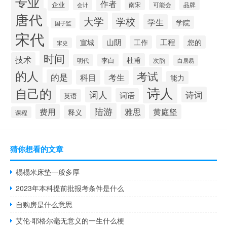
专业
作者
企业
南宋
可能会
品牌
会计
唐代
大学
学校
学生
学院
国子监
宋代
山阴
工程
宣城
工作
您的
宋史
时间
技术
杜甫
李白
明代
次韵
白居易
的人
考试
的是
科目
考生
能力
诗人
自己的
词人
诗词
词语
英语
陆游
费用
雅思
黄庭坚
释义
课程
猜你想看的文章
榻榻米床垫一般多厚
2023年本科提前批报考条件是什么
自购房是什么意思
艾伦·耶格尔毫无意义的一生什么梗