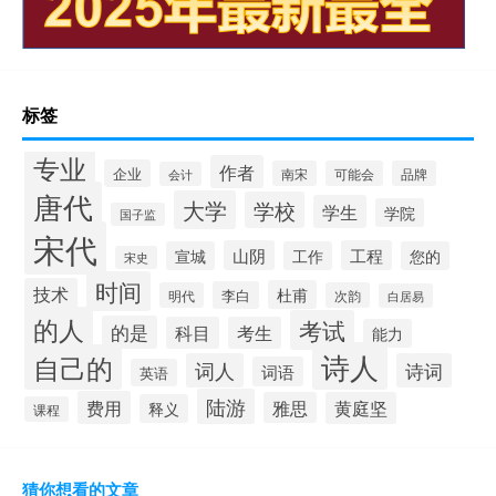
标签
专业
作者
企业
南宋
可能会
品牌
会计
唐代
大学
学校
学生
学院
国子监
宋代
山阴
工程
宣城
工作
您的
宋史
时间
技术
杜甫
李白
明代
次韵
白居易
的人
考试
的是
科目
考生
能力
诗人
自己的
词人
诗词
词语
英语
陆游
费用
雅思
黄庭坚
释义
课程
猜你想看的文章