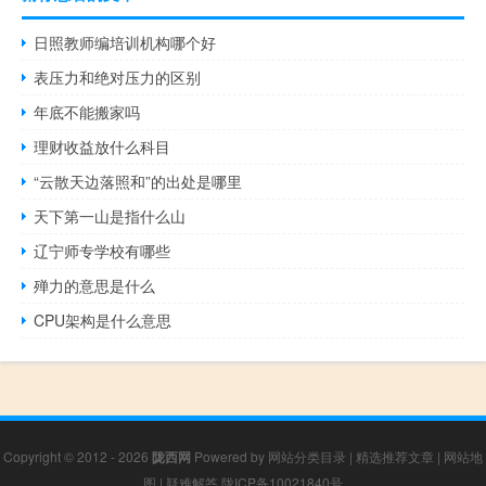
日照教师编培训机构哪个好
表压力和绝对压力的区别
年底不能搬家吗
理财收益放什么科目
“云散天边落照和”的出处是哪里
天下第一山是指什么山
辽宁师专学校有哪些
殚力的意思是什么
CPU架构是什么意思
Copyright © 2012 - 2026
陇西网
Powered by
网站分类目录
|
精选推荐文章
|
网站地
图
|
疑难解答
陇ICP备10021840号