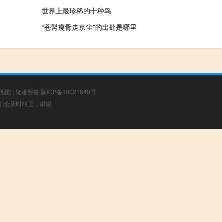
世界上最珍稀的十种鸟
“苍髯瘦骨走京尘”的出处是哪里
地图
|
疑难解答
陇ICP备10021840号
，我们会及时纠正，谢谢