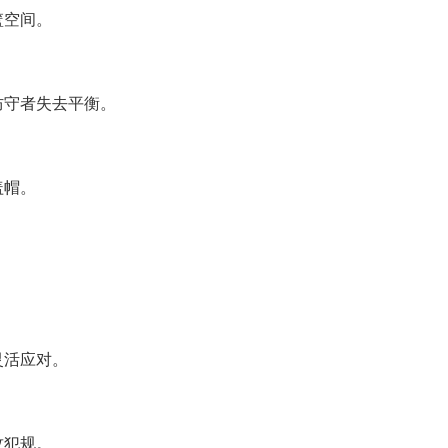
篮空间。
防守者失去平衡。
盖帽。
灵活应对。
攻犯规。