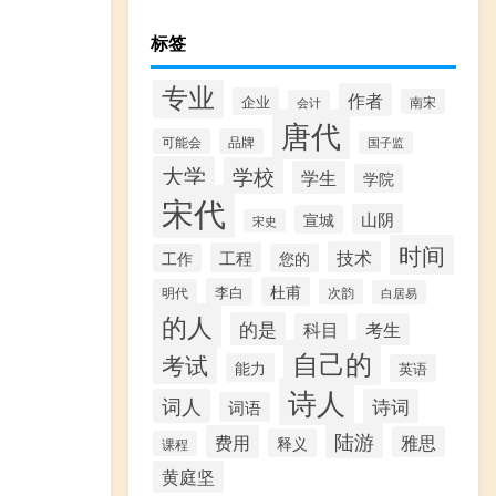
标签
专业
作者
企业
南宋
会计
唐代
可能会
品牌
国子监
大学
学校
学生
学院
宋代
山阴
宣城
宋史
时间
技术
工程
工作
您的
杜甫
李白
明代
次韵
白居易
的人
的是
科目
考生
自己的
考试
能力
英语
诗人
词人
诗词
词语
陆游
费用
雅思
释义
课程
黄庭坚