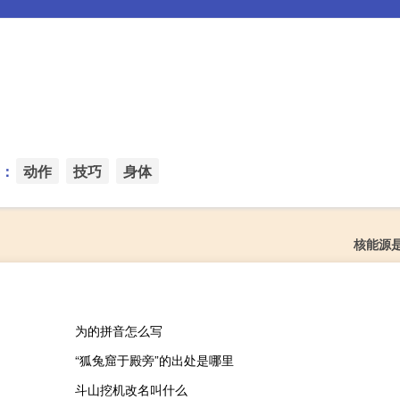
：
动作
技巧
身体
核能源
为的拼音怎么写
“狐兔窟于殿旁”的出处是哪里
斗山挖机改名叫什么