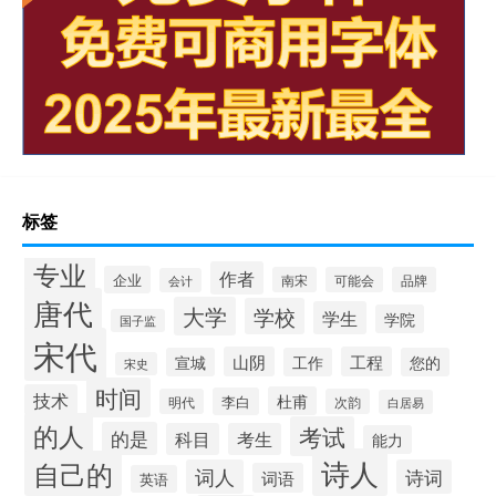
标签
专业
作者
企业
南宋
可能会
品牌
会计
唐代
大学
学校
学生
学院
国子监
宋代
山阴
工程
宣城
工作
您的
宋史
时间
技术
杜甫
李白
明代
次韵
白居易
的人
考试
的是
科目
考生
能力
诗人
自己的
词人
诗词
词语
英语