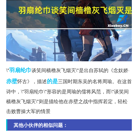
羽扇纶巾
\"
谈笑间樯橹灰飞烟灭\"是出自苏轼的《念奴娇·
赤壁
的是
怀古》，描述
三国时期东吴的名将周瑜。在这首
诗中，\"羽扇纶巾\"形容的是周瑜的儒将风范，而\"谈笑间
樯橹灰飞烟灭\"则是描绘他在赤壁之战中指挥若定，轻松
击败曹操大军的情景
其他小伙伴的相似问题：