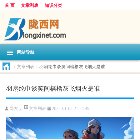
首 页
文章列表
知识分类
网站导航
>
文章列表
>
羽扇纶巾谈笑间樯橹灰飞烟灭是谁
羽扇纶巾谈笑间樯橹灰飞烟灭是谁
文章列表
网友:
ys
2025-01-03 21:24:49