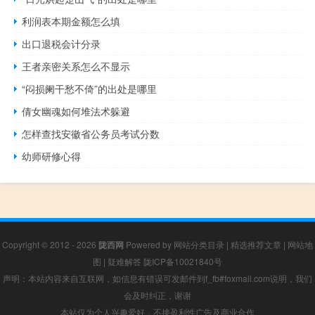
利润表本期金额怎么填
出口退税会计分录
王者亲密关系怎么不显示
“闷损阑干愁不倚”的出处是哪里
倩女幽魂如何堆法术躲避
怎样查找安徽省公务员考试分数
幼师研修心得
Copyright © 2012 - 2026
陇西网
Powered by
网站分类目录
|
精选推荐文章
|
网站地
图
|
疑难解答
陇ICP备10021840号
声明：本站内容来自互联网，如信息有错误可发邮件到f_fb#foxmail.com说明，我们
会及时纠正，谢谢
本站仅为个人兴趣爱好，不接盈利性广告及商业合作