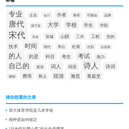
专业
作者
企业
南宋
可能会
品牌
会计
唐代
大学
学校
学生
学院
国子监
宋代
山阴
工程
宣城
工作
您的
宋史
时间
技术
杜甫
李白
明代
次韵
白居易
的人
考试
的是
科目
考生
能力
诗人
自己的
词人
诗词
词语
英语
陆游
费用
雅思
黄庭坚
释义
课程
猜你想看的文章
郑大体育学院是几本学校
税种是如何核定
“日光烘起楚山气”的出处是哪里