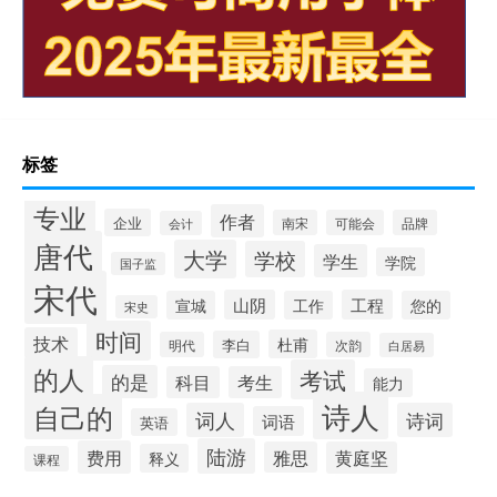
标签
专业
作者
企业
南宋
可能会
品牌
会计
唐代
大学
学校
学生
学院
国子监
宋代
山阴
工程
宣城
工作
您的
宋史
时间
技术
杜甫
李白
明代
次韵
白居易
的人
考试
的是
科目
考生
能力
诗人
自己的
词人
诗词
词语
英语
陆游
费用
雅思
黄庭坚
释义
课程