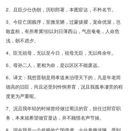
2、且臣少仕伪朝，历职郎署，本图宦达，不矜名节。
3、今臣亡国贱俘，至微至陋，过蒙拔擢，宠命优渥，岂
敢盘桓，有所希冀!但以刘日薄西山，气息奄奄，人命危
浅，朝不虑夕。
4、臣无祖母，无以至今日，祖母无臣，无以终余年。
5、母孙二人，更相为命，是以区区不能废远。
6、译文：我想晋朝是用孝道来治理天下的，凡是年老而
德高的旧臣，尚且还受到怜悯养育，况且我孤单凄苦的程
度更为严重呢。
7、况且我年轻的时候曾经做过蜀汉的官，担任过郎官职
务，本来就希望做官显达，并不顾惜名声节操。
8、现在我是一个低贱的亡国俘虏，十分卑微浅陋，受到