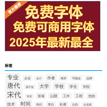
标签
专业
作者
企业
南宋
可能会
品牌
会计
唐代
大学
学校
学生
学院
国子监
宋代
山阴
工程
宣城
工作
您的
宋史
时间
技术
杜甫
李白
明代
次韵
白居易