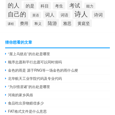
的人
考试
的是
科目
考生
能力
诗人
自己的
词人
诗词
词语
英语
陆游
费用
雅思
黄庭坚
释义
课程
猜你想看的文章
“屋上乌犹在”的出处是哪里
顺序志愿和平行志愿可以同时填吗
金色的雨是 源于RNG等一场金色的雨什么梗
北华航天工业学院代码及专业代码
“为尔惜居诸”的出处是哪里
河南的家乡风俗
食品吃出异物赔偿多少
FAT格式文件是什么意思