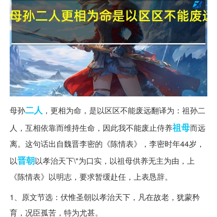
二人
母孙
，更相为命，是以区区不能废远翻译为：祖孙二
祖母
人，互相依靠而维持生命，因此我不能废止侍养
而远
离。这句话出自魏晋李密的《陈情表》，李密时年44岁，
晋朝
以
以孝治天下\"为口实，以祖母供养无主为由，上
《陈情表》以明志，要求暂缓赴任，上表恳辞。
1、原文节选：伏惟圣朝以孝治天下，凡在故老，犹蒙矜
育，况臣孤苦，特为尤甚。