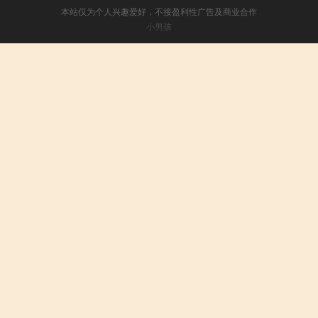
本站仅为个人兴趣爱好，不接盈利性广告及商业合作
小男孩