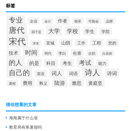
标签
专业
作者
企业
南宋
可能会
品牌
会计
唐代
大学
学校
学生
学院
国子监
宋代
山阴
工程
宣城
工作
您的
宋史
时间
技术
杜甫
李白
明代
次韵
白居易
的人
考试
的是
科目
考生
能力
诗人
自己的
词人
诗词
词语
英语
陆游
费用
雅思
黄庭坚
释义
课程
猜你想看的文章
海南属于什么省
教育局有寒暑假吗