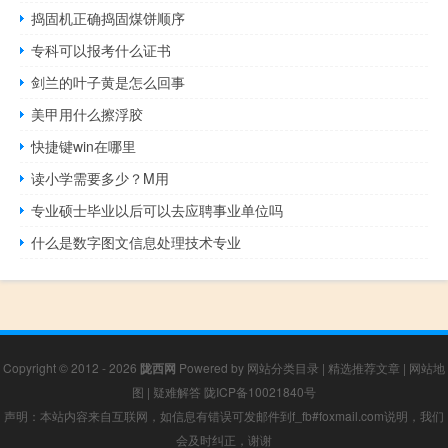
捣固机正确捣固煤饼顺序
专科可以报考什么证书
剑兰的叶子黄是怎么回事
美甲用什么擦浮胶
快捷键win在哪里
读小学需要多少？M用
专业硕士毕业以后可以去应聘事业单位吗
什么是数字图文信息处理技术专业
Copyright © 2012 - 2026
陇西网
Powered by
网站分类目录
|
精选推荐文章
|
网站地
图
|
疑难解答
陇ICP备10021840号
声明：本站内容来自互联网，如信息有错误可发邮件到f_fb#foxmail.com说明，我们
会及时纠正，谢谢