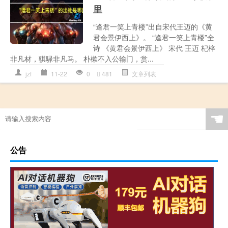
里
“逢君一笑上青楼”出自宋代王迈的《黄
君会景伊西上》。 “逢君一笑上青楼”全
诗 《黄君会景伊西上》 宋代 王迈 杞梓
非凡材，骐騄非凡马。 朴樕不入公输门，赏...
jzf
11-22
0
481
文章列表
☚
公告