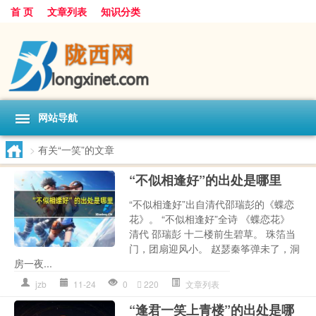
首 页
文章列表
知识分类
网站导航
>
有关“一笑”的文章
“不似相逢好”的出处是哪里
“不似相逢好”出自清代邵瑞彭的《蝶恋
花》。 “不似相逢好”全诗 《蝶恋花》
清代 邵瑞彭 十二楼前生碧草。 珠箔当
门，团扇迎风小。 赵瑟秦筝弹未了，洞
房一夜...
jzb
11-24
0
220
文章列表
“逢君一笑上青楼”的出处是哪