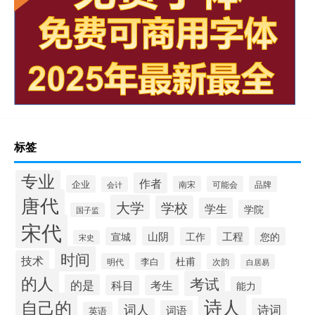
标签
专业
作者
企业
南宋
可能会
品牌
会计
唐代
大学
学校
学生
学院
国子监
宋代
山阴
工程
宣城
工作
您的
宋史
时间
技术
杜甫
李白
明代
次韵
白居易
的人
考试
的是
科目
考生
能力
诗人
自己的
词人
诗词
词语
英语