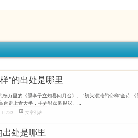
仑样”的出处是哪里
代杨万里的《题李子立知县问月台》。 “初头混沌鹘仑样”全诗 
 高台走上青天半，手弄银盘濯银汉。...
732
文章列表
的出处是哪里