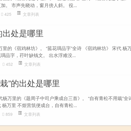
加。 市声先晓动，窗月傍人斜。 役...
425
文章列表
的出处是哪里
万里的《宿鸡林坊》。 “菰花琱品字”全诗 《宿鸡林坊》 宋代 杨
琱品字，荇叶缺钱文。 出水浮难没...
452
文章列表
用栽”的出处是哪里
代杨万里的《题周子中司户乘成台三首》。 “自有青松不用栽”全
 杨万里 不烦营筑便成台，自有青松...
859
文章列表