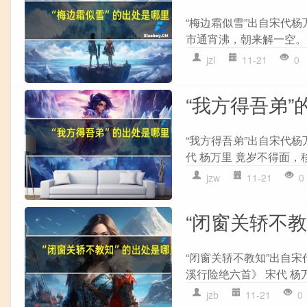
“梅边霜似雪”出自宋代杨
市通宵沸，朝来解一空。 
jzl
11-21
0
“我方得吾弟”
“我方得吾弟”出自宋代杨
代 杨万里 竟岁不得面，
jzw
11-21
0
“闭窗关轿不
“闭窗关轿不教知”出自宋
溪行险绝六首》 宋代 杨
jzb
11-21
0