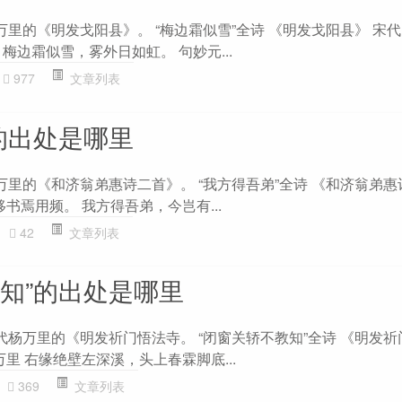
万里的《明发戈阳县》。 “梅边霜似雪”全诗 《明发戈阳县》 宋代
梅边霜似雪，雾外日如虹。 句妙元...
977
文章列表
的出处是哪里
万里的《和济翁弟惠诗二首》。 “我方得吾弟”全诗 《和济翁弟惠
移书焉用频。 我方得吾弟，今岂有...
42
文章列表
教知”的出处是哪里
代杨万里的《明发祈门悟法寺。 “闭窗关轿不教知”全诗 《明发
万里 右缘绝壁左深溪，头上春霖脚底...
369
文章列表