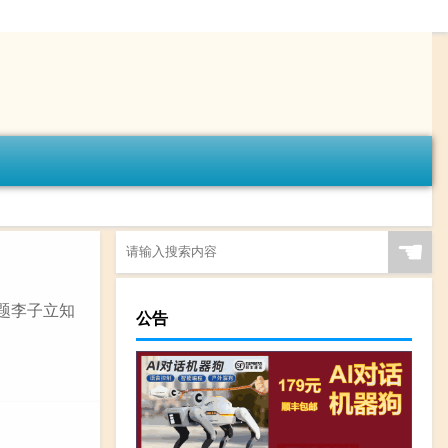
☚
《题李子立知
公告