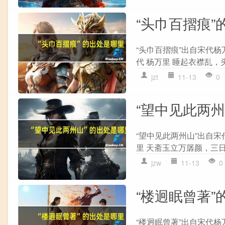
“头巾百摺痕”
“头巾百摺痕”出自宋代杨
代 杨万里 睡起衣襟乱，
jzt
11-13
0
“望中见此两
“望中见此两州山”出自宋
里 天斋玉立万孱颜，三日
jzw
11-13
0
“楼迥眠曾著”
“楼迥眠曾著”出自宋代杨