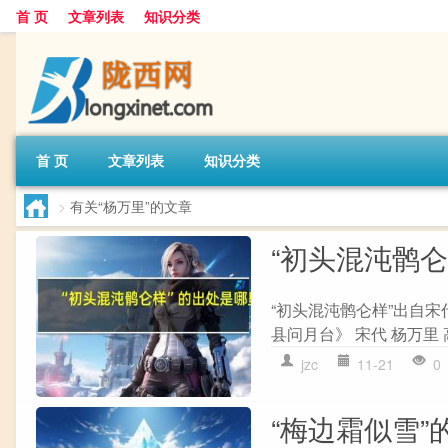
首 页
文章列表
知识分类
首 页
文章列表
知识分类
>
有关“杨万里”的文章
“初头混沌鹘
“初头混沌鹘仑样”出自宋
县问月台》 宋代 杨万里
jzc
11-21
0
“梅边霜似雪”