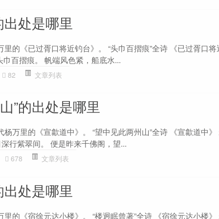
的出处是哪里
万里的《已过胥口将近钓台》。 “头巾百摺痕”全诗 《已过胥口将
头巾百摺痕。 帆端风色紧，船底水...
82
文章列表
州山”的出处是哪里
代杨万里的《宣歙道中》。 “望中见此两州山”全诗 《宣歙道中》 
深行紫翠间。 便是昨来千佛阁，望...
678
文章列表
的出处是哪里
万里的《宿徐元达小楼》。 “楼迥眠曾著”全诗 《宿徐元达小楼》 