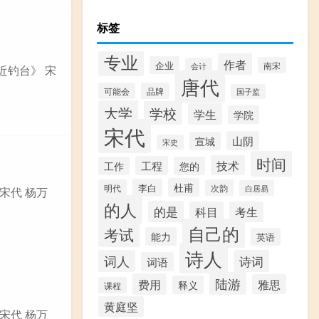
标签
专业
作者
企业
南宋
会计
近钓台》 宋
唐代
可能会
品牌
国子监
大学
学校
学生
学院
宋代
山阴
宣城
宋史
时间
技术
工程
工作
您的
杜甫
李白
明代
次韵
白居易
宋代 杨万
的人
的是
科目
考生
自己的
考试
能力
英语
诗人
词人
诗词
词语
陆游
费用
雅思
释义
课程
黄庭坚
宋代 杨万