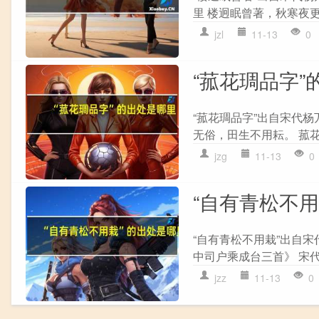
里 楼迥眠曾著，秋寒夜更
jzl
11-13
0
“菰花琱品字”
“菰花琱品字”出自宋代杨
无俗，田生不用耘。 菰花
jzg
11-13
0
“自有青松不
“自有青松不用栽”出自宋
中司户乘成台三首》 宋代
jzz
11-13
0