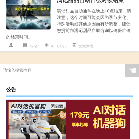
满记甜品自助什么时候结束
满记甜品自助通常在晚上10点结束。请
注意，这个时间可能会因为季节变化、
特殊活动或其他原因而有所调整，建议
您提前向满记甜品自助咨询以确保准确
的结束时间...
lj
12-27
0
698
文章列表
☚
公告