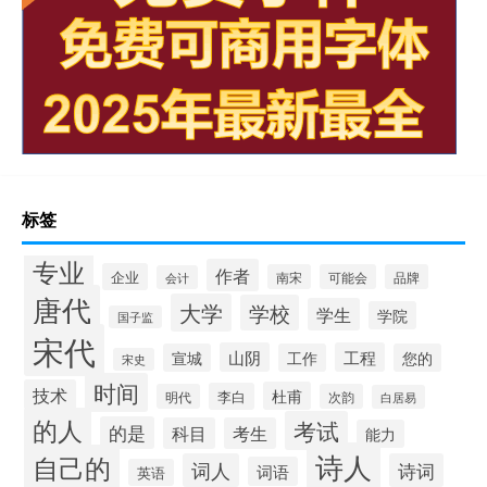
标签
专业
作者
企业
南宋
可能会
品牌
会计
唐代
大学
学校
学生
学院
国子监
宋代
山阴
工程
宣城
工作
您的
宋史
时间
技术
杜甫
李白
明代
次韵
白居易
的人
考试
的是
科目
考生
能力
诗人
自己的
词人
诗词
词语
英语