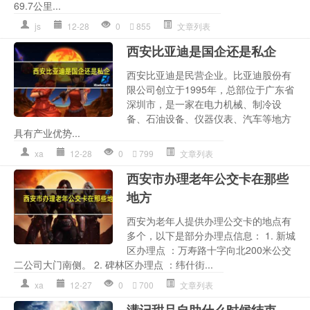
69.7公里...
js
12-28
0
855
文章列表
西安比亚迪是国企还是私企
西安比亚迪是民营企业。比亚迪股份有
限公司创立于1995年，总部位于广东省
深圳市，是一家在电力机械、制冷设
备、石油设备、仪器仪表、汽车等地方
具有产业优势...
xa
12-28
0
799
文章列表
西安市办理老年公交卡在那些
地方
西安为老年人提供办理公交卡的地点有
多个，以下是部分办理点信息： 1. 新城
区办理点 ：万寿路十字向北200米公交
二公司大门南侧。 2. 碑林区办理点 ：纬什街...
xa
12-27
0
700
文章列表