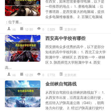
在西安，如果您需要修理电脑，以下是
一些推荐的地点： 1. 赛格电脑城 ：位
于雁塔路，是西安最大的电脑城，提供
众多电脑维修服务。 2. 百脑汇电脑城
：位于雁...
xa
12-30
0
325
文章列表
西安高中学校有哪些
西安拥有众多优秀的高中，以下是部分
知名的高中学校列表： 1. 西北工业大学
附属中学 - 碑林区 2. 西安铁一中 - 碑林
区 3. 陕西师范大学附属中学 4. 西安
高...
xa
12-29
0
772
文章列表
金丝峡自驾路线
从西安自驾前往金丝峡的路线如下： 1.
从西安市出发，沿西蓝高速公路行驶，
然后转入沪陕高速公路（G40），朝商
洛方向行驶。 2. 经过沪陕高速行驶约1