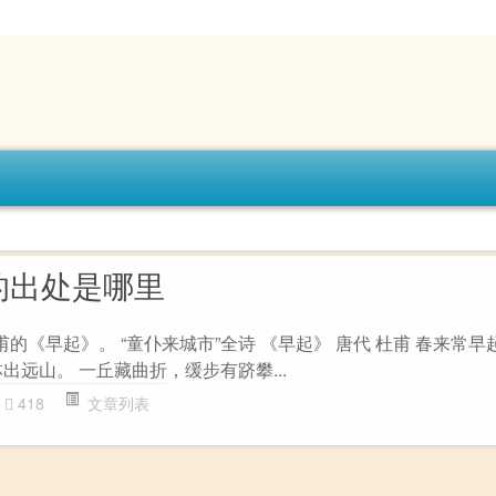
的出处是哪里
甫的《早起》。 “童仆来城市”全诗 《早起》 唐代 杜甫 春来常
出远山。 一丘藏曲折，缓步有跻攀...
418
文章列表