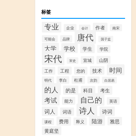
标签
专业
作者
企业
南宋
会计
唐代
可能会
品牌
国子监
大学
学校
学生
学院
宋代
山阴
宣城
宋史
时间
技术
工程
工作
您的
杜甫
李白
明代
次韵
白居易
的人
的是
科目
考生
自己的
考试
能力
英语
诗人
词人
诗词
词语
陆游
费用
雅思
释义
课程
黄庭坚