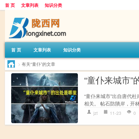
首 页
文章列表
知识分类
首 页
文章列表
知识分类
>
有关“童仆”的文章
“童仆来城市”
“童仆来城市”出自唐代杜
相关。 帖石防隤岸，开林
jzt
11-23
0