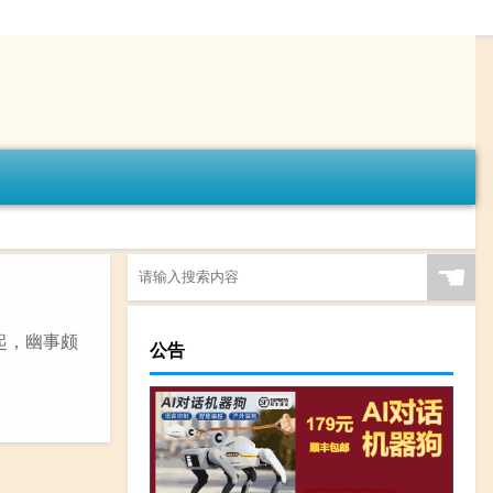
☚
早起，幽事颇
公告