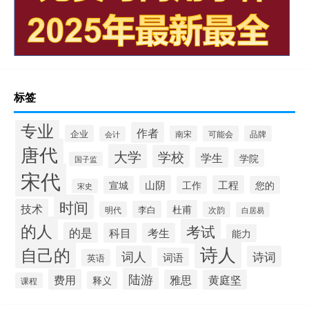
标签
专业
作者
企业
南宋
可能会
品牌
会计
唐代
大学
学校
学生
学院
国子监
宋代
山阴
工程
宣城
工作
您的
宋史
时间
技术
杜甫
李白
明代
次韵
白居易
的人
考试
的是
科目
考生
能力
诗人
自己的
词人
诗词
词语
英语
陆游
费用
雅思
黄庭坚
释义
课程