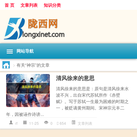
首 页
文章列表
知识分类
网站导航
>
有关“神宗”的文章
清风徐来的意思
清风徐来的意思是：原句是清风徐来水
波不兴，出自宋代苏轼所作《赤壁
赋》。写于苏轼一生最为困难的时期之
一，被贬谪黄州期间。宋神宗元丰二
年，因被诬作诗谤...
rf
11-25
0
654
文章列表