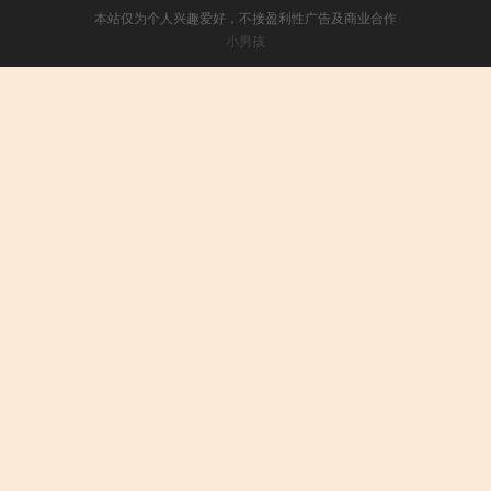
本站仅为个人兴趣爱好，不接盈利性广告及商业合作
小男孩