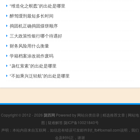
“维造化之螟蠹”的出处是哪里
醉驾缓刑最短多长时间
捣固机正确捣固煤饼顺序
三大政策性银行哪个待遇好
财务风险用什么衡量
学籍档案涂改就作废吗
“袅红萦素”的出处是哪里
“不如乘兴泛轻航”的出处是哪里
Copyright © 2012 - 2026
陇西网
Powered by
网站分类目录
|
精选推荐文章
|
网站地
图
|
疑难解答
陇ICP备10021840号
声明：本站内容来自互联网，如信息有错误可发邮件到f_fb#foxmail.com说明，我们
会及时纠正，谢谢