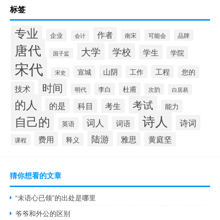
标签
专业
作者
企业
南宋
可能会
品牌
会计
唐代
大学
学校
学生
学院
国子监
宋代
山阴
工程
宣城
工作
您的
宋史
时间
技术
杜甫
李白
明代
次韵
白居易
的人
考试
的是
科目
考生
能力
诗人
自己的
词人
诗词
词语
英语
陆游
费用
雅思
黄庭坚
释义
课程
猜你想看的文章
“未语心已领”的出处是哪里
爷爷和外公的区别