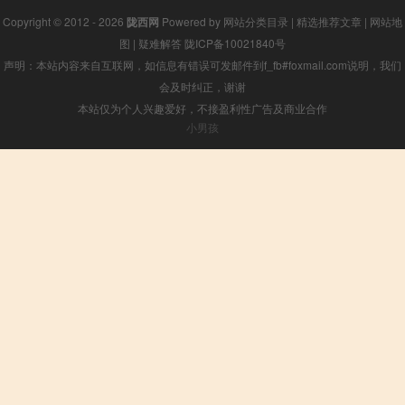
Copyright © 2012 - 2026
陇西网
Powered by
网站分类目录
|
精选推荐文章
|
网站地
图
|
疑难解答
陇ICP备10021840号
声明：本站内容来自互联网，如信息有错误可发邮件到f_fb#foxmail.com说明，我们
会及时纠正，谢谢
本站仅为个人兴趣爱好，不接盈利性广告及商业合作
小男孩