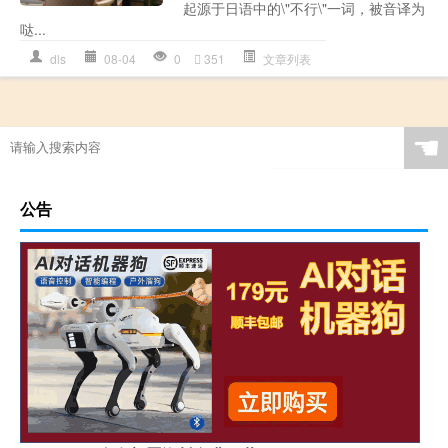
起源于日语中的\"不行\"一词，被音译为
哒...
dls
08-04
0
351
文章列表
☚
公告