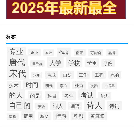
标签
专业
作者
企业
南宋
可能会
品牌
会计
唐代
大学
学校
学生
学院
国子监
宋代
山阴
工程
宣城
工作
您的
宋史
时间
技术
杜甫
李白
明代
次韵
白居易
的人
考试
的是
科目
考生
能力
诗人
自己的
词人
诗词
词语
英语
陆游
费用
雅思
黄庭坚
释义
课程