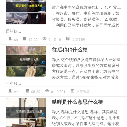
适合高中生的赚钱方法包括： 1. 打零工
：在超市、餐厅、书店等地做兼职，如
收银员、服务员、促销员等。 2. 家教
：利用自己的学科优势，辅导同学或邻
居的孩...
sh
12-29
0
16
文章列表
往后稍稍什么梗
释义 这个梗的含义是在调侃某人开始摆
谱或装逼时，以夸张幽默的方式建议对
方往后退一点。它源自于东北方言中的
表达方式，通过“稍稍”来指示对方后退
一小段...
whs
08-20
0
391
文章列表
哒咩是什么意思什么梗
释义 哒咩是什么意思:哒咩，其实就是
表示\"不行、不可以\"这个意思，用于拒
绝别人或表示某件事无法完成。这个梗